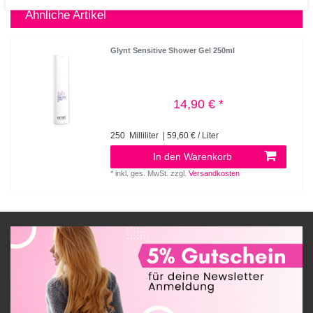
Ähnliche Artikel
Glynt Sensitive Shower Gel 250ml
14,90 € *
250
Milliliter
| 59,60 € / Liter
In den Warenkorb
*
inkl. ges. MwSt.
zzgl.
Versandkosten