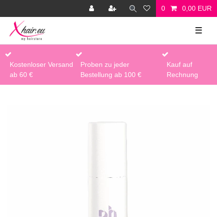
0
0,00 EUR
☰
Kostenloser Versand
Proben zu jeder
Kauf auf
ab 60 €
Bestellung ab 100 €
Rechnung