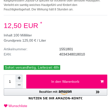
kaltgepresstem Jojoba-Öl speziell für trockene oder sensible Hauttypen.
Verleiht ein samtig weiches Hautgefühl und fördert den
Feuchtigkeitsgehalt. Die Wirkung hält 8 Stunden an.
*
12,50 EUR
Inhalt
100
Milliliter
Grundpreis
125,00 € / Liter
Artikelnummer:
1551801
EAN:
4034348018010
Sofort versandfertig, Lieferzeit 48h
In den Warenkorb
Wunschliste