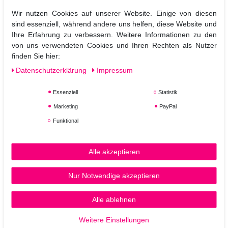
Verleiht ein samtig weiches Hautgefühl und fördert den
Feuchtigkeitsgehalt.
Wir nutzen Cookies auf unserer Website. Einige von diesen
Die Wirkung hält 8 Stunden an.
sind essenziell, während andere uns helfen, diese Website und
Frei von Duftstoffen, Parfum und Konservierungsmitteln.
Ihre Erfahrung zu verbessern. Weitere Informationen zu den
Sparsam auf die Haut sprühen und behutsam einmassieren.
von uns verwendeten Cookies und Ihren Rechten als Nutzer
finden Sie hier:
Daten­schutz­erklärung
Impressum
Essenziell
Statistik
Marketing
PayPal
Funktional
Alle akzeptieren
Nur Notwendige akzeptieren
Alle ablehnen
Weitere Einstellungen