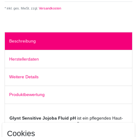
* inkl. ges. MwSt. zzgl.
Versandkosten
Beschreibung
Herstellerdaten
Weitere Details
Produktbewertung
Glynt Sensitive Jojoba Fluid pH
ist ein pflegendes Haut-
Fluid mit
kaltgepresstem Jojoba-Öl
speziell für trockene
oder sensible Hauttypen.
Cookies