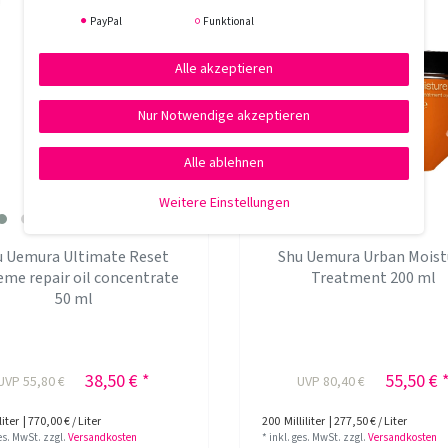
PayPal
Funktional
Alle akzeptieren
Nur Notwendige akzeptieren
Alle ablehnen
Weitere Einstellungen
u Uemura Ultimate Reset
Shu Uemura Urban Moist
eme repair oil concentrate
Treatment 200 ml
50 ml
38,50 € *
55,50 € 
UVP 55,80 €
UVP 80,40 €
liter
| 770,00 € / Liter
200
Milliliter
| 277,50 € / Liter
ges. MwSt.
zzgl.
Versandkosten
*
inkl. ges. MwSt.
zzgl.
Versandkosten