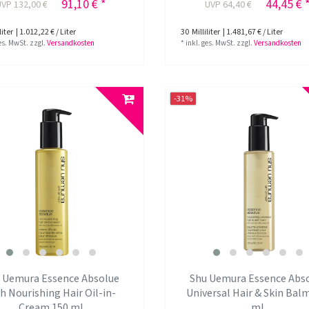
91,10 € *
44,45 € 
UVP 132,00 €
UVP 64,40 €
liter
| 1.012,22 € / Liter
30
Milliliter
| 1.481,67 € / Liter
ges. MwSt.
zzgl.
Versandkosten
*
inkl. ges. MwSt.
zzgl.
Versandkosten
-31%
 Uemura Essence Absolue
Shu Uemura Essence Abs
h Nourishing Hair Oil-in-
Universal Hair & Skin Bal
Cream 150 ml
ml