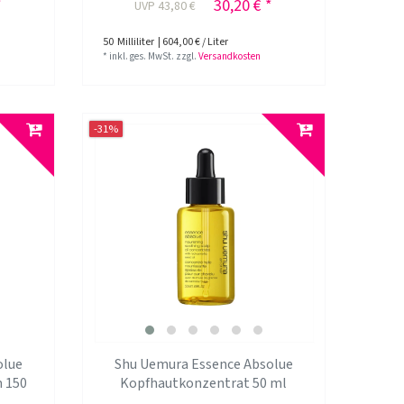
*
30,20 € *
UVP 43,80 €
50
Milliliter
| 604,00 € / Liter
*
inkl. ges. MwSt.
zzgl.
Versandkosten
-31%
olue
Shu Uemura Essence Absolue
m 150
Kopfhautkonzentrat 50 ml