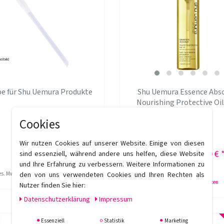
e für Shu Uemura Produkte
Shu Uemura Essence Abs
Nourishing Protective Oil
ml
Cookies
(1)
Wir nutzen Cookies auf unserer Website. Einige von diesen
4,95 € *
57,70 € 
sind essenziell, während andere uns helfen, diese Website
UVP 83,60 €
und Ihre Erfahrung zu verbessern. Weitere Informationen zu
den von uns verwendeten Cookies und Ihren Rechten als
ges. MwSt.
zzgl.
Versandkosten
150
Milliliter
| 384,67 € / Liter
*
inkl. ges. MwSt.
zzgl.
Versandkosten
Nutzer finden Sie hier:
Daten­schutz­erklärung
Impressum
Essenziell
Statistik
Marketing
-31%