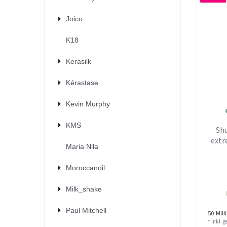
Joico
K18
Kerasilk
Kérastase
Kevin Murphy
KMS
Sh
extr
Maria Nila
Moroccanoil
Milk_shake
Paul Mitchell
50
Milli
*
inkl. 