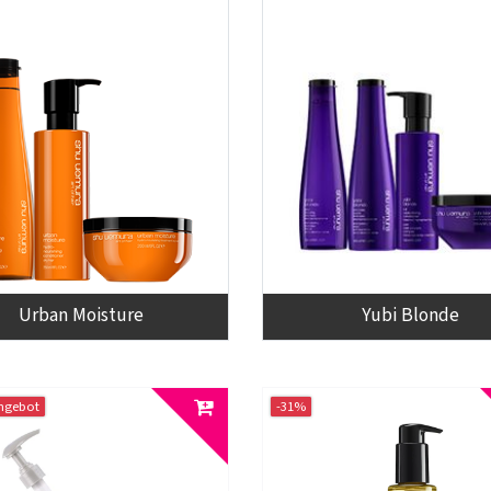
Urban Moisture
Yubi Blonde
ngebot
-31%