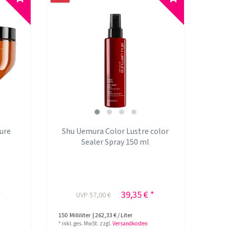
ure
Shu Uemura Color Lustre color
Sealer Spray 150 ml
*
39,35 € *
UVP 57,00 €
150
Milliliter
| 262,33 € / Liter
*
inkl. ges. MwSt.
zzgl.
Versandkosten