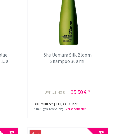
olue
Shu Uemura Silk Bloom
 150
Shampoo 300 ml
*
35,50 € *
UVP 51,40 €
300
Milliliter
| 118,33 € / Liter
*
inkl. ges. MwSt.
zzgl.
Versandkosten
-31%