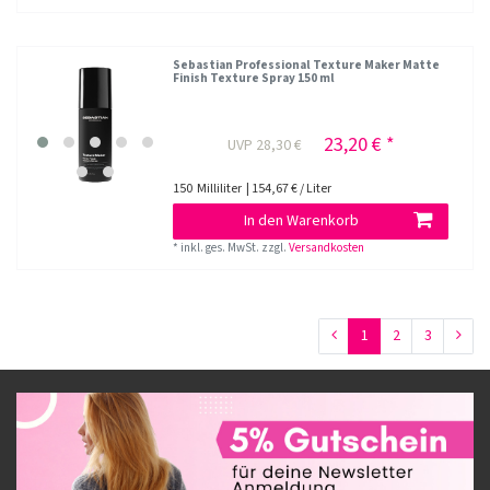
Sebastian Professional Texture Maker Matte
Finish Texture Spray 150 ml
23,20 € *
UVP 28,30 €
150
Milliliter
| 154,67 € / Liter
In den Warenkorb
*
inkl. ges. MwSt.
zzgl.
Versandkosten
1
2
3