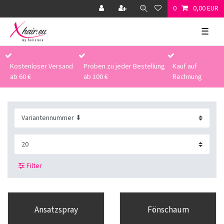
0
0,00 EUR
☰
Kostenloser Versand
Proben zu jeder Bestellung
Kauf auf
ab 60 €
ab 100 €
Rechnung
Filter
Ansatzspray
Fönschaum