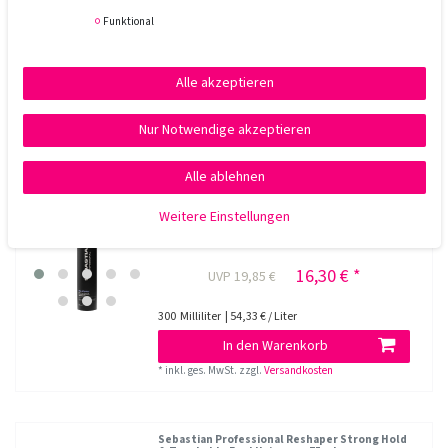
Funktional
16,30 € *
UVP 19,85 €
Alle akzeptieren
300
Milliliter
| 54,33 € / Liter
In den Warenkorb
Nur Notwendige akzeptieren
*
inkl. ges. MwSt.
zzgl.
Versandkosten
Alle ablehnen
Sebastian Professional Reshaper Strong Hold
Weitere Einstellungen
& Touchable Feel Hairspray 300 ml
16,30 € *
UVP 19,85 €
300
Milliliter
| 54,33 € / Liter
In den Warenkorb
*
inkl. ges. MwSt.
zzgl.
Versandkosten
Sebastian Professional Reshaper Strong Hold