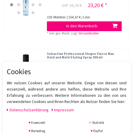
23,20 € *
UVP 28,30 €
150
Milliliter
| 154,67 € / Liter
In den Warenkorb
*
inkl. ges. MwSt.
zzgl.
Versandkosten
Sebastian Professional Shaper Fierce Max
Hold and Mold Styling Spray 300 ml
Cookies
16,30 € *
UVP 19,85 €
Wir nutzen Cookies auf unserer Website. Einige von diesen sind
300
Milliliter
| 54,33 € / Liter
essenziell, während andere uns helfen, diese Website und Ihre
Erfahrung zu verbessern. Weitere Informationen zu den von uns
In den Warenkorb
verwendeten Cookies und Ihren Rechten als Nutzer finden Sie hier:
*
inkl. ges. MwSt.
zzgl.
Versandkosten
Daten­schutz­erklärung
Impressum
Essenziell
Statistik
Sebastian Professional Shaper Zero Gravity
Light Hold Hairspray 300 ml
Marketing
PayPal