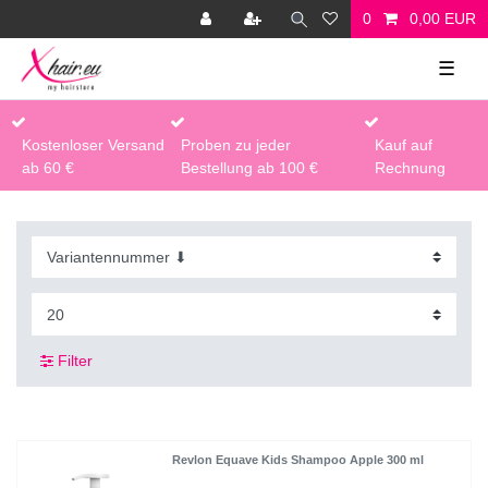
0
0,00 EUR
☰
Kostenloser Versand
Proben zu jeder
Kauf auf
ab 60 €
Bestellung ab 100 €
Rechnung
Filter
Revlon Equave Kids Shampoo Apple 300 ml