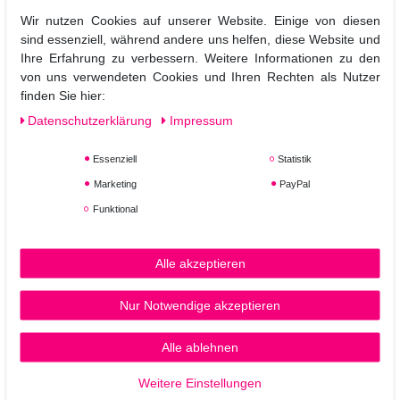
Wir nutzen Cookies auf unserer Website. Einige von diesen
sind essenziell, während andere uns helfen, diese Website und
Paul Mitchell Kids Taming Spray 250 ml
Ihre Erfahrung zu verbessern. Weitere Informationen zu den
von uns verwendeten Cookies und Ihren Rechten als Nutzer
finden Sie hier:
18,36 € *
Daten­schutz­erklärung
Impressum
250
Milliliter
| 73,44 € / Liter
Essenziell
Statistik
In den Warenkorb
Marketing
PayPal
*
inkl. ges. MwSt.
zzgl.
Versandkosten
Funktional
Paul Mitchell Kids Baby don´t Cry Tearless
Shampoo 1000 ml
Alle akzeptieren
Nur Notwendige akzeptieren
38,35 € *
Alle ablehnen
1
Liter
| 38,35 € / Liter
In den Warenkorb
Weitere Einstellungen
*
inkl. ges. MwSt.
zzgl.
Versandkosten