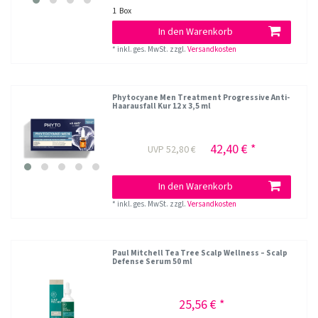
1
Box
In den Warenkorb
*
inkl. ges. MwSt.
zzgl.
Versandkosten
Phytocyane Men Treatment Progressive Anti-
Haarausfall Kur 12 x 3,5 ml
42,40 € *
UVP 52,80 €
In den Warenkorb
*
inkl. ges. MwSt.
zzgl.
Versandkosten
Paul Mitchell Tea Tree Scalp Wellness – Scalp
Defense Serum 50 ml
25,56 € *