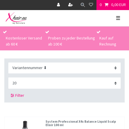
0
0,00 EUR
☰
Kostenloser Versand
Proben zu jeder Bestellung
Kauf auf
ab 60 €
ab 100 €
Rechnung
Filter
System Professional X4s Balance Liquid Scalp
Elixir 100 ml