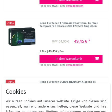
*
inkl. ges. MwSt.
zzgl.
Versandkosten
-24%
Rene Furterer Triphasic Reactional Kur bei
temporären Haarausfall 12 x 5ml Ampullen
49,45 € *
UVP 64,90 €
1
Box
| 49,45 € / Box
In den Warenkorb
*
inkl. ges. MwSt.
zzgl.
Versandkosten
-24%
Rene Furterer SCRUB HEAD SPA Klärendes
Detox-Peeling 150 ml
Cookies
27,20 € *
UVP 35,90 €
Wir nutzen Cookies auf unserer Website. Einige von diesen sind
essenziell, während andere uns helfen, diese Website und Ihre
150
Milliliter
| 181,33 € / Liter
Erfahrung zu verbessern. Weitere Informationen zu den von uns