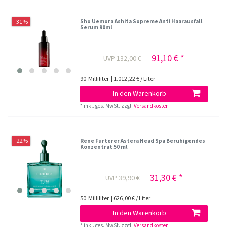
-31%
Shu Uemura Ashita Supreme Anti Haarausfall
Serum 90ml
91,10 € *
UVP 132,00 €
90
Milliliter
| 1.012,22 € / Liter
In den Warenkorb
*
inkl. ges. MwSt.
zzgl.
Versandkosten
-22%
Rene Furterer Astera Head Spa Beruhigendes
Konzentrat 50 ml
31,30 € *
UVP 39,90 €
50
Milliliter
| 626,00 € / Liter
In den Warenkorb
*
inkl. ges. MwSt.
zzgl.
Versandkosten