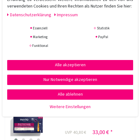
verwendeten Cookies und Ihren Rechten als Nutzer finden Sie hier:
In den Warenkorb
Daten­schutz­erklärung
Impressum
*
inkl. ges. MwSt.
zzgl.
Versandkosten
Essenziell
Statistik
Redken Cerafill Retaliate Stemoxydine
Marketing
PayPal
thickening treatment 90ml
Funktional
40,55 € *
UVP 56,60 €
Alle akzeptieren
90
Milliliter
| 450,56 € / Liter
Nur Notwendige akzeptieren
In den Warenkorb
*
inkl. ges. MwSt.
zzgl.
Versandkosten
Alle ablehnen
Weitere Einstellungen
Phytocyane Treatment Reactional Anti-
Haarausfall Kur 12 Ampullen
33,00 € *
UVP 40,80 €