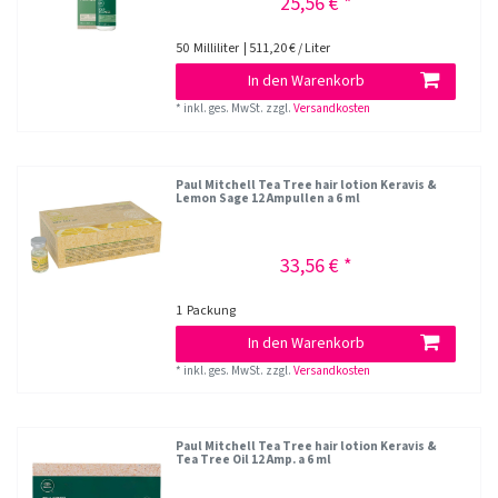
25,56 € *
50
Milliliter
| 511,20 € / Liter
In den Warenkorb
*
inkl. ges. MwSt.
zzgl.
Versandkosten
Paul Mitchell Tea Tree hair lotion Keravis &
Lemon Sage 12 Ampullen a 6 ml
33,56 € *
1
Packung
In den Warenkorb
*
inkl. ges. MwSt.
zzgl.
Versandkosten
Paul Mitchell Tea Tree hair lotion Keravis &
Tea Tree Oil 12 Amp. a 6 ml