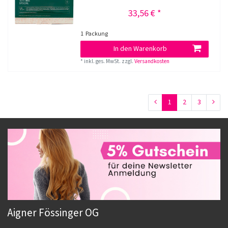
33,56 € *
1
Packung
In den Warenkorb
*
inkl. ges. MwSt.
zzgl.
Versandkosten
1
2
3
Aigner Fössinger OG