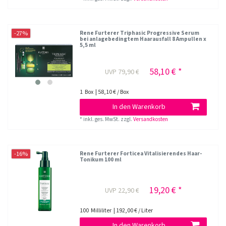
-27%
Rene Furterer Triphasic Progressive Serum
bei anlagebedingtem Haarausfall 8 Ampullen x
5,5 ml
58,10 € *
UVP 79,90 €
1
Box
| 58,10 € / Box
In den Warenkorb
*
inkl. ges. MwSt.
zzgl.
Versandkosten
-16%
Rene Furterer Forticea Vitalisierendes Haar-
Tonikum 100 ml
19,20 € *
UVP 22,90 €
100
Milliliter
| 192,00 € / Liter
In den Warenkorb