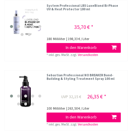
System Professional LB5 LuxeBlond Bi-Phase
UV & Heat Protector 180 ml
35,70 € *
180
Milliliter
| 198,33 € / Liter
In den Warenkorb
*
inkl. ges. MwSt.
zzgl.
Versandkosten
Sebastian Professional NO BREAKER Bond-
Building & Styling Treatment Spray 100 ml
26,35 € *
UVP 32,15 €
100
Milliliter
| 263,50 € / Liter
In den Warenkorb
*
inkl. ges. MwSt.
zzgl.
Versandkosten