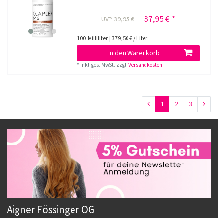
37,95 € *
UVP 39,95 €
100
Milliliter
| 379,50 € / Liter
In den Warenkorb
*
inkl. ges. MwSt.
zzgl.
Versandkosten
1
2
3
Aigner Fössinger OG