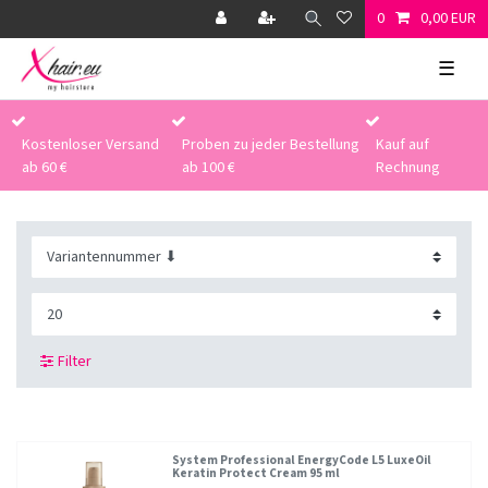
0
0,00 EUR
☰
Kostenloser Versand
Proben zu jeder Bestellung
Kauf auf
ab 60 €
ab 100 €
Rechnung
Filter
System Professional EnergyCode L5 LuxeOil
Keratin Protect Cream 95 ml