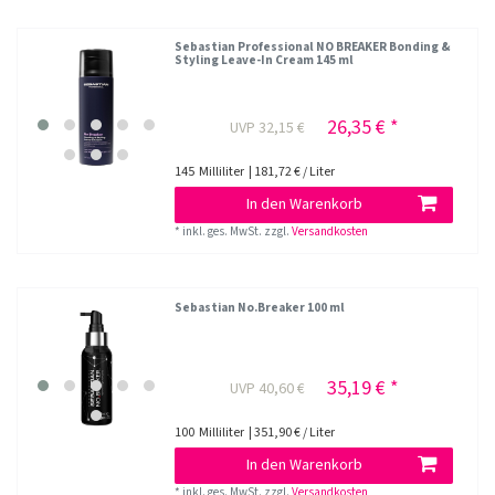
Sebastian Professional NO BREAKER Bonding &
Styling Leave-In Cream 145 ml
26,35 € *
UVP 32,15 €
145
Milliliter
| 181,72 € / Liter
In den Warenkorb
*
inkl. ges. MwSt.
zzgl.
Versandkosten
Sebastian No.Breaker 100 ml
35,19 € *
UVP 40,60 €
100
Milliliter
| 351,90 € / Liter
In den Warenkorb
*
inkl. ges. MwSt.
zzgl.
Versandkosten