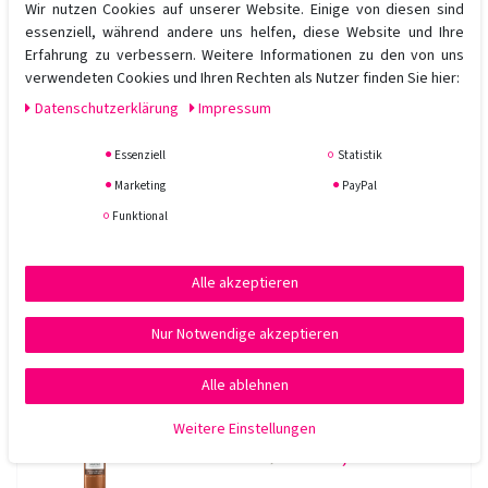
Wir nutzen Cookies auf unserer Website. Einige von diesen sind
In den Warenkorb
essenziell, während andere uns helfen, diese Website und Ihre
*
inkl. ges. MwSt.
zzgl.
Versandkosten
Erfahrung zu verbessern. Weitere Informationen zu den von uns
verwendeten Cookies und Ihren Rechten als Nutzer finden Sie hier:
Daten­schutz­erklärung
Impressum
-16%
Rene Furterer Sublime Karité Bändigende
Pflege-Milch 100 ml
Essenziell
Statistik
Marketing
PayPal
19,20 € *
UVP 22,90 €
Funktional
100
Milliliter
| 192,00 € / Liter
Artikel anzeigen
Alle akzeptieren
*
inkl. ges. MwSt.
zzgl.
Versandkosten
Nur Notwendige akzeptieren
-16%
Rene Furterer Sublime Karité Nutri
Alle ablehnen
Glättende Creme 100 ml
Weitere Einstellungen
19,20 € *
UVP 22,90 €