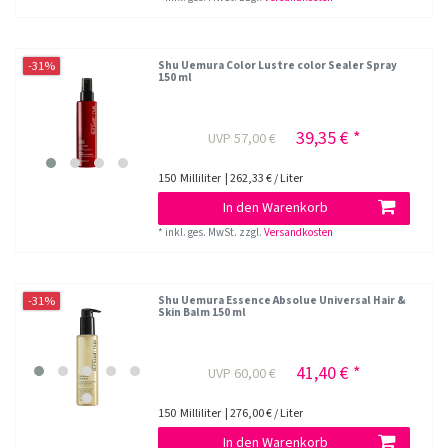
-31%
Shu Uemura Color Lustre color Sealer Spray
150 ml
39,35 € *
UVP 57,00 €
150
Milliliter
| 262,33 € / Liter
In den Warenkorb
*
inkl. ges. MwSt.
zzgl.
Versandkosten
-31%
Shu Uemura Essence Absolue Universal Hair &
Skin Balm 150 ml
41,40 € *
UVP 60,00 €
150
Milliliter
| 276,00 € / Liter
In den Warenkorb