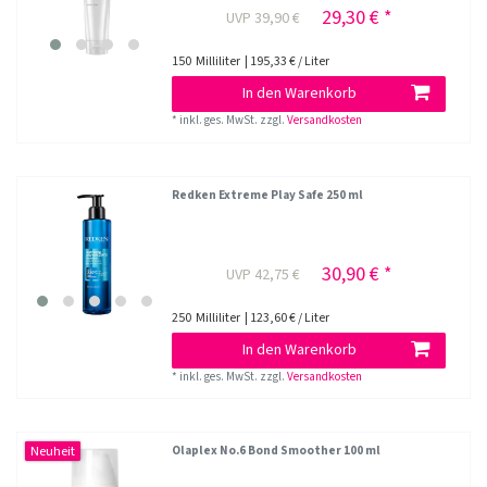
29,30 € *
UVP 39,90 €
150
Milliliter
| 195,33 € / Liter
In den Warenkorb
*
inkl. ges. MwSt.
zzgl.
Versandkosten
Redken Extreme Play Safe 250 ml
30,90 € *
UVP 42,75 €
250
Milliliter
| 123,60 € / Liter
In den Warenkorb
*
inkl. ges. MwSt.
zzgl.
Versandkosten
Neuheit
Olaplex No.6 Bond Smoother 100 ml