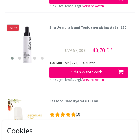
*
inkl. ges. MwSt.
zzgl.
Versandkosten
-31%
Shu Uemura Izumi Tonic energizing Water 150
ml
40,70 € *
UVP 59,00 €
150
Milliliter
| 271,33 € / Liter
In den Warenkorb
*
inkl. ges. MwSt.
zzgl.
Versandkosten
Sassoon Halo Hydrate 150 ml
(3)
20,50 € *
UVP 33,95 €
Cookies
150
Milliliter
| 136,67 € / Liter