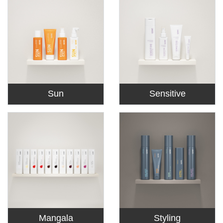
Sun
Sensitive
Mangala
Styling