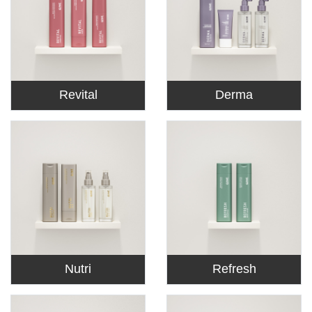
Revital
Derma
Nutri
Refresh