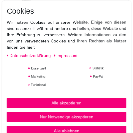
Cookies
200
Milliliter
| 73,80 € / Liter
In den Warenkorb
Wir nutzen Cookies auf unserer Website. Einige von diesen
*
inkl. ges. MwSt.
zzgl.
Versandkosten
sind essenziell, während andere uns helfen, diese Website und
Ihre Erfahrung zu verbessern. Weitere Informationen zu den
von uns verwendeten Cookies und Ihren Rechten als Nutzer
Glynt Sun Body Tan Mousse 200 ml
finden Sie hier:
Daten­schutz­erklärung
Impressum
26,00 € *
Essenziell
Statistik
Marketing
PayPal
200
Milliliter
| 130,00 € / Liter
Funktional
In den Warenkorb
*
inkl. ges. MwSt.
zzgl.
Versandkosten
Alle akzeptieren
Glynt Refresh Body Wash
, Grösse: 250 ml
Nur Notwendige akzeptieren
Alle ablehnen