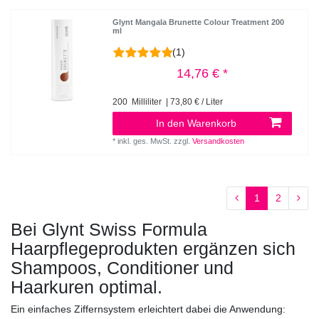
Glynt Mangala Brunette Colour Treatment 200
ml
(1)
14,76 € *
200
Milliliter
| 73,80 € / Liter
In den Warenkorb
*
inkl. ges. MwSt.
zzgl.
Versandkosten
1
2
Bei Glynt Swiss Formula
Haarpflegeprodukten ergänzen sich
Shampoos, Conditioner und
Haarkuren optimal.
Ein einfaches Ziffernsystem erleichtert dabei die Anwendung: