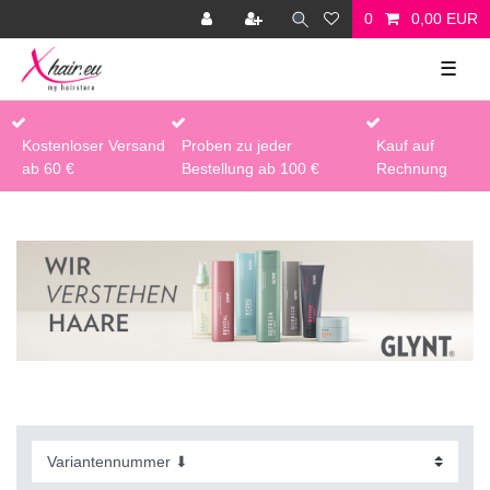
0
0,00 EUR
☰
Kostenloser Versand
Proben zu jeder
Kauf auf
ab 60 €
Bestellung ab 100 €
Rechnung