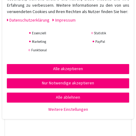
Für blondiertes, gesträhntes & graues Haar geeignet
Erfahrung zu verbessern. Weitere Informationen zu den von uns
Vegan, frei von Parabenen & tierversuchsfrei
verwendeten Cookies und Ihren Rechten als Nutzer finden Sie hier:
Professionelle Qualität aus Dänemark
Daten­schutz­erklärung
Impressum
Anwendung:
In das nasse Haar einmassieren, 2–5 Minuten einwirken lassen –
Essenziell
Statistik
je nach gewünschtem Effekt – und gründlich ausspülen. Für ein
Marketing
PayPal
intensiveres Ergebnis regelmäßig verwenden. Kontakt mit
Funktional
Textilien vermeiden.
Alle akzeptieren
Nur Notwendige akzeptieren
Alle ablehnen
Weitere Einstellungen