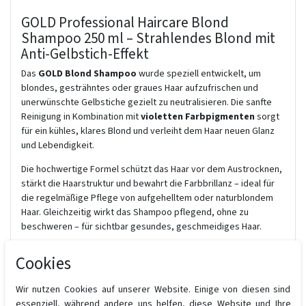
GOLD Professional Haircare Blond
Shampoo 250 ml – Strahlendes Blond mit
Anti-Gelbstich-Effekt
Das
GOLD Blond Shampoo
wurde speziell entwickelt, um
blondes, gesträhntes oder graues Haar aufzufrischen und
unerwünschte Gelbstiche gezielt zu neutralisieren. Die sanfte
Reinigung in Kombination mit
violetten Farbpigmenten
sorgt
für ein kühles, klares Blond und verleiht dem Haar neuen Glanz
und Lebendigkeit.
Die hochwertige Formel schützt das Haar vor dem Austrocknen,
stärkt die Haarstruktur und bewahrt die Farbbrillanz – ideal für
die regelmäßige Pflege von aufgehelltem oder naturblondem
Haar. Gleichzeitig wirkt das Shampoo pflegend, ohne zu
beschweren – für sichtbar gesundes, geschmeidiges Haar.
Vorteile im Überblick:
Cookies
Neutralisiert Gelbstich & warme Untertöne
Verleiht kühles, strahlendes Blond
Wir nutzen Cookies auf unserer Website. Einige von diesen sind
Schonende Reinigung mit Farbpflege-Effekt
essenziell, während andere uns helfen, diese Website und Ihre