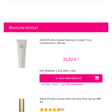
Ähnliche Artikel
GOLD Professional Haircare Come True
Conditioner 250 ml
31,32 € *
250
Milliliter
| 125,28 € / Liter
In den Warenkorb
*
inkl. ges. MwSt.
zzgl.
Versandkosten
GOLD Professional Haircare Dry Hair Spray 400
ml
(1)