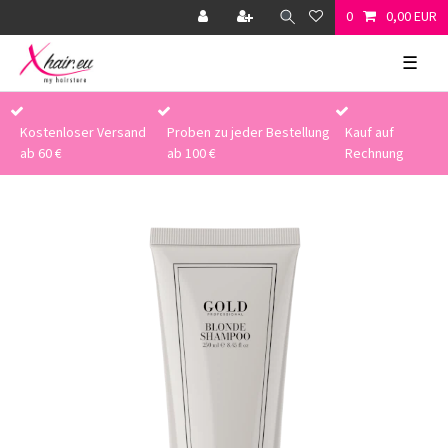
0
0,00 EUR
☰
Kostenloser Versand
Proben zu jeder Bestellung
Kauf auf
ab 60 €
ab 100 €
Rechnung