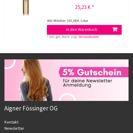
25,23 € *
400
Milliliter
| 63,08 € / Liter
In den Warenkorb
*
inkl. ges. MwSt.
zzgl.
Versandkosten
Aigner Fössinger OG
Kontakt
Newsletter