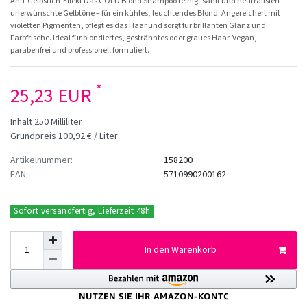
Anti-Gelbstich-Effekt Das GOLD Blond Shampoo reinigt sanft und neutralisiert
unerwünschte Gelbtöne – für ein kühles, leuchtendes Blond. Angereichert mit
violetten Pigmenten, pflegt es das Haar und sorgt für brillanten Glanz und
Farbfrische. Ideal für blondiertes, gesträhntes oder graues Haar. Vegan,
parabenfrei und professionell formuliert.
*
25,23 EUR
Inhalt
250
Milliliter
Grundpreis
100,92 € / Liter
Artikelnummer:
158200
EAN:
5710990200162
Sofort versandfertig, Lieferzeit 48h
In den Warenkorb