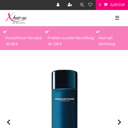
0
0,00 EUR
☰
Kostenloser Versand
Proben zu jeder Bestellung
Kauf auf
ab 60 €
ab 100 €
Rechnung