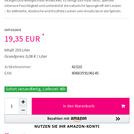
lockiges und welliges Haar entwickelt. Es reinigt das Haar sanft, spendet
intensive Feuchtigkeit und unterstützt die natürliche Sprungkraft der Locken
– für definierte, elastische und frizzfreie Locken vom Ansatz bis in die Spitzen.
UVP 23,60 €
*
19,35 EUR
Inhalt
250
Liter
Grundpreis
0,08 € / Liter
Artikelnummer:
41020
EAN:
4068359106145
Sofort versandfertig, Lieferzeit 48h
In den Warenkorb