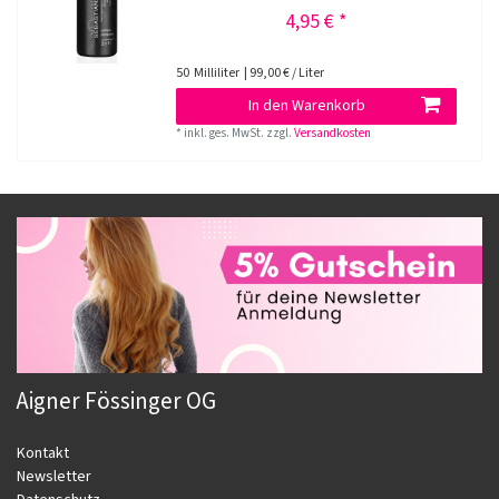
4,95 € *
50
Milliliter
| 99,00 € / Liter
In den Warenkorb
*
inkl. ges. MwSt.
zzgl.
Versandkosten
Aigner Fössinger OG
Kontakt
Newsletter