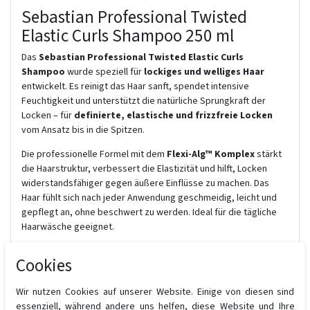
Sebastian Professional Twisted
Elastic Curls Shampoo 250 ml
Das
Sebastian Professional Twisted Elastic Curls
Shampoo
wurde speziell für
lockiges und welliges Haar
entwickelt. Es reinigt das Haar sanft, spendet intensive
Feuchtigkeit und unterstützt die natürliche Sprungkraft der
Locken – für
definierte, elastische und frizzfreie Locken
vom Ansatz bis in die Spitzen.
Die professionelle Formel mit dem
Flexi-Alg™ Komplex
stärkt
die Haarstruktur, verbessert die Elastizität und hilft, Locken
widerstandsfähiger gegen äußere Einflüsse zu machen. Das
Haar fühlt sich nach jeder Anwendung geschmeidig, leicht und
gepflegt an, ohne beschwert zu werden. Ideal für die tägliche
Haarwäsche geeignet.
Die
Salon-Größe mit 1000 ml
ist perfekt für den
Cookies
professionellen Einsatz oder für alle, die ihre Locken langfristig
mit hochwertiger Pflege versorgen möchten.
Wir nutzen Cookies auf unserer Website. Einige von diesen sind
Vorteile auf einen Blick:
essenziell, während andere uns helfen, diese Website und Ihre