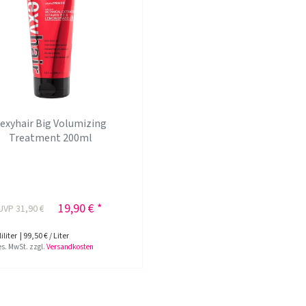
exyhair Big Volumizing
Treatment 200ml
19,90 € *
UVP 31,90 €
iliter
| 99,50 € / Liter
ges. MwSt.
zzgl.
Versandkosten