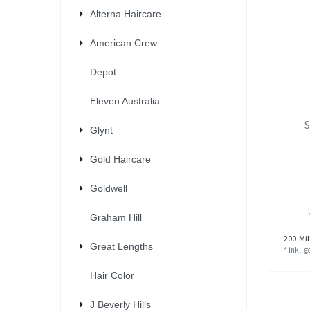
Alterna Haircare
American Crew
Depot
Eleven Australia
S
Glynt
Gold Haircare
Goldwell
Graham Hill
200
Mill
Great Lengths
*
inkl. 
Hair Color
J Beverly Hills