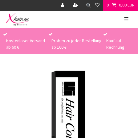
0
0,00 EUR
☰
Kostenloser Versand
Proben zu jeder Bestellung
Kauf auf
ab 60 €
ab 100 €
Rechnung