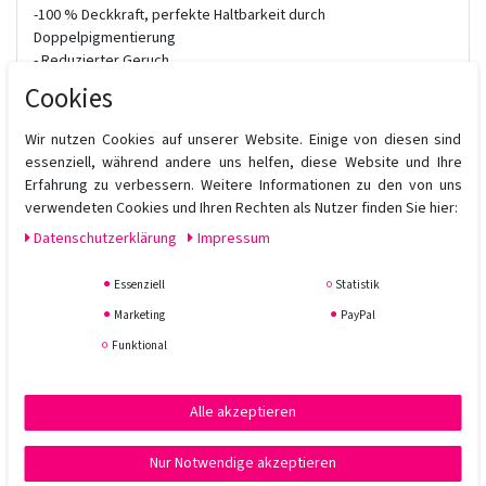
-100 % Deckkraft, perfekte Haltbarkeit durch
Doppelpigmentierung
- Reduzierter Geruch
- Einfache Anwendung
Cookies
Wenig Ammoniak: 0,8 - 3,0% um Hautirritationen zu verhindern
Wir nutzen Cookies auf unserer Website. Einige von diesen sind
positive Ladung der Pflege in der Haarfarbe, somit bestes
essenziell, während andere uns helfen, diese Website und Ihre
Eindringen möglich.
Erfahrung zu verbessern. Weitere Informationen zu den von uns
Hair Color kann als Tönung und als Haarfarbe verwendet werden.
verwendeten Cookies und Ihren Rechten als Nutzer finden Sie hier:
Daten­schutz­erklärung
Impressum
Hier finden Sie Online die Farbkarten:
Farbkarte 1
,
Farbkarte 2
,
Farbkarte 3
,
Farbkarte 4
.
Essenziell
Statistik
Marketing
PayPal
Funktional
Alle akzeptieren
Nur Notwendige akzeptieren