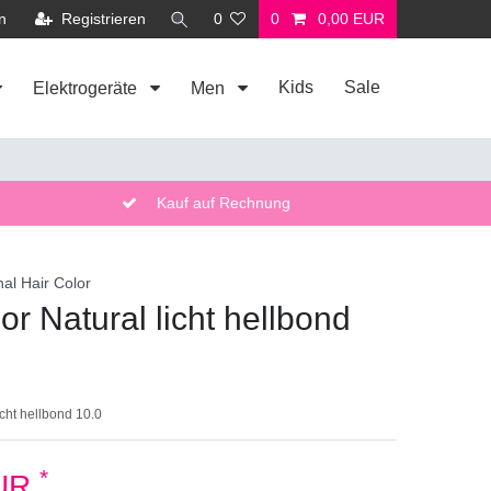
n
Registrieren
0
0
0,00 EUR
Kids
Sale
Elektrogeräte
Men
Kauf auf Rechnung
nal Hair Color
or Natural licht hellbond
icht hellbond 10.0
*
EUR