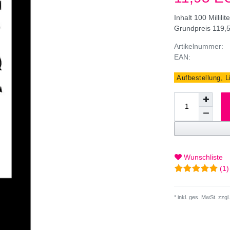
Inhalt
100
Millilit
Grundpreis
119,5
Artikelnummer:
EAN:
Aufbestellung, L
Wunschliste
(1)
* inkl. ges. MwSt. zzgl.