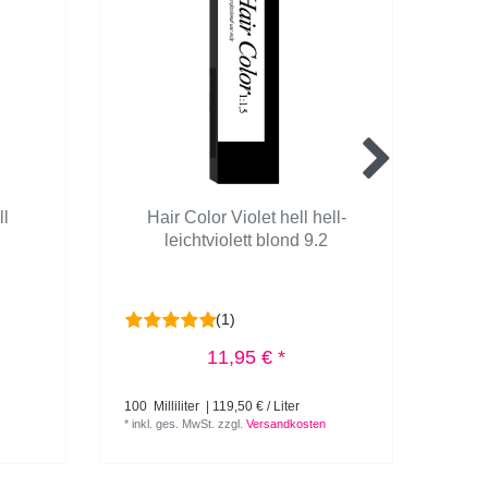
ll
Hair Color Violet hell hell-
Ha
leichtviolett blond 9.2
(1)
11,95 € *
100
Milliliter
| 119,50 € / Liter
1
Lite
*
inkl. ges. MwSt.
zzgl.
Versandkosten
*
inkl.