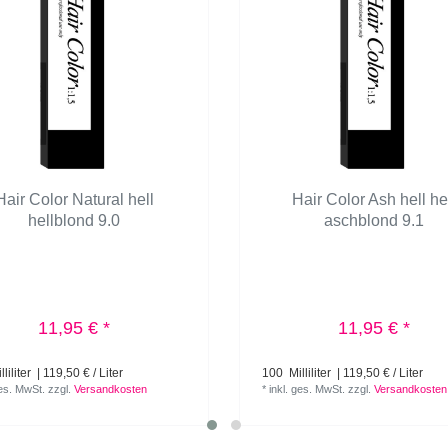
Hair Color Natural hell
Hair Color Ash hell he
hellblond 9.0
aschblond 9.1
11,95 € *
11,95 € *
liliter
| 119,50 € / Liter
100
Milliliter
| 119,50 € / Liter
ges. MwSt.
zzgl.
Versandkosten
*
inkl. ges. MwSt.
zzgl.
Versandkosten