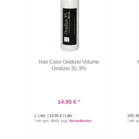
Hair Color Oxidizer Volume
Oxidizer 30, 9%
14,95 € *
1
Liter
| 14,95 € / Liter
100
Mil
*
inkl. ges. MwSt.
zzgl.
Versandkosten
*
inkl. 