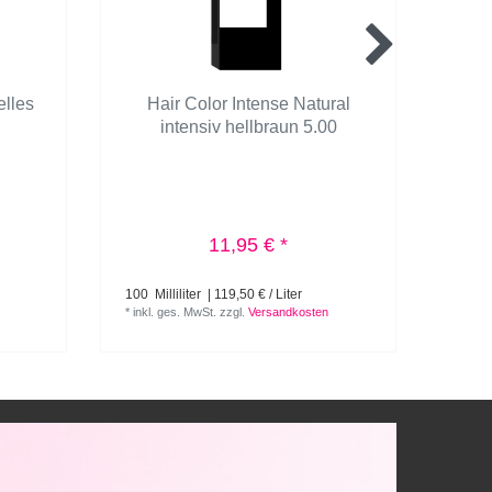
elles
Hair Color Intense Natural
Ha
intensiv hellbraun 5.00
11,95 € *
100
Milliliter
| 119,50 € / Liter
100
Mi
*
inkl. ges. MwSt.
zzgl.
Versandkosten
*
inkl.