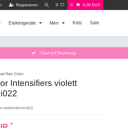
n
Registrieren
0
0
0,00 EUR
Kids
Sale
Elektrogeräte
Men
Kauf auf Rechnung
nal Hair Color
or Intensifiers violett
 i022
rs violett intensiv i022
*
EUR