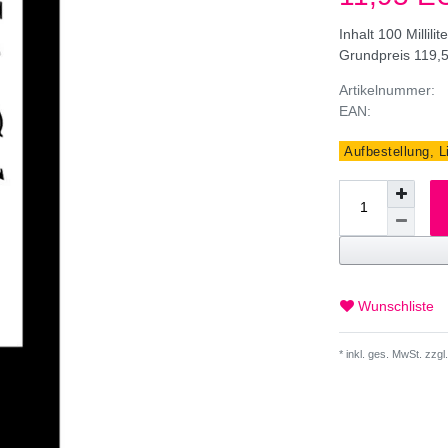
Inhalt
100
Millilit
Grundpreis
119,5
Artikelnummer:
EAN:
Aufbestellung, L
Wunschliste
* inkl. ges. MwSt. zzgl.