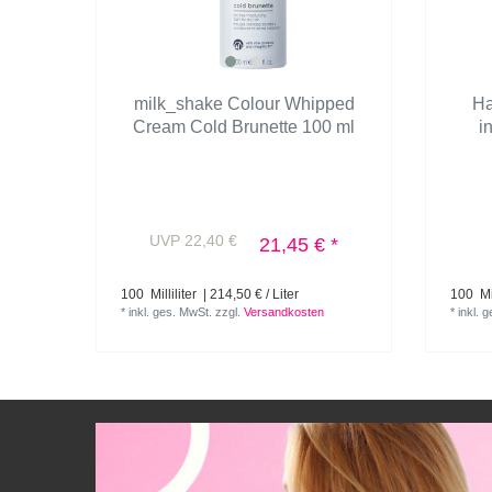
milk_shake Colour Whipped
Ha
Cream Cold Brunette 100 ml
i
UVP 22,40 €
21,45 € *
100
Milliliter
| 214,50 € / Liter
100
Mil
*
inkl. ges. MwSt.
zzgl.
Versandkosten
*
inkl. 