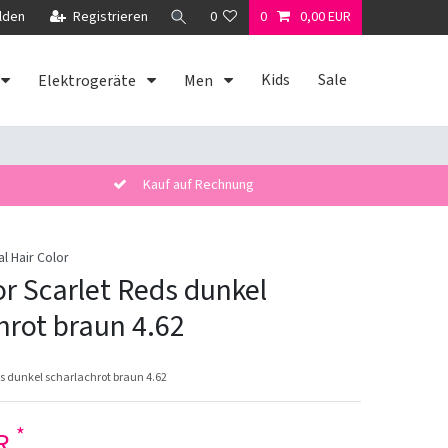
lden
Registrieren
0
0
0,00 EUR
Kids
Sale
Elektrogeräte
Men
Kauf auf Rechnung
al Hair Color
or Scarlet Reds dunkel
hrot braun 4.62
ds dunkel scharlachrot braun 4.62
*
UR