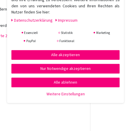
den von uns verwendeten Cookies und Ihren Rechten als
dern positive Ladung der Pflege in der
Nutzer finden Sie hier:
Daten­schutz­erklärung
Impressum
werden.
Essenziell
Statistik
Marketing
te 2
,
Farbkarte 3
,
Farbkarte 4
.
PayPal
Funktional
Alle akzeptieren
Nur Notwendige akzeptieren
Alle ablehnen
Weitere Einstellungen