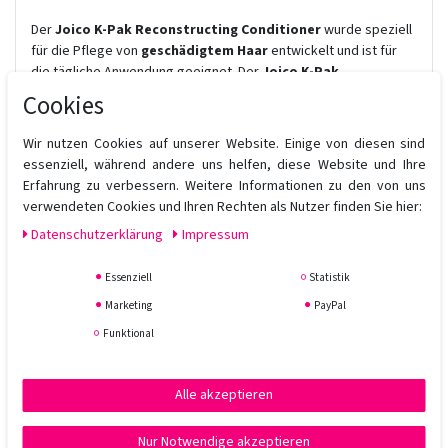
Der
Joico K-Pak Reconstructing Conditioner
wurde speziell
für die Pflege von
geschädigtem Haar
entwickelt und ist für
die tägliche Anwendung geeignet. Der
Joico K-Pak
Reconstructing Conditioner
stellt umgehen Stärke und
Cookies
Stylbarkeit genau da wieder her, wo sie am meisten gebraucht
werden. Der Conditioner verdoppelt die Widerstandsfähigkeit
Wir nutzen Cookies auf unserer Website. Einige von diesen sind
gegen Haarbruch glättet, entwirrt und ist antistatisch.
essenziell, während andere uns helfen, diese Website und Ihre
Außerdem verleiht der Joico Conditioner dem Haar Glanz.
Erfahrung zu verbessern. Weitere Informationen zu den von uns
verwendeten Cookies und Ihren Rechten als Nutzer finden Sie hier:
Anwendung:
Der K-Pak Conditioner wird nach dem Shampoonieren,
Daten­schutz­erklärung
Impressum
idealerweise mit dem K-Pak Shampoo, auf die nassen Haare
aufgetragen und gleichmäßig einmassiert. Für 1 bis 2 Minuten
Essenziell
Statistik
einwirken lassen. Danach gut ausspülen.
Marketing
PayPal
Funktional
Alle akzeptieren
Nur Notwendige akzeptieren