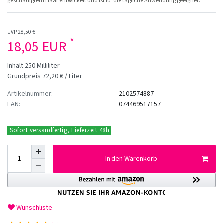
geschädigtem Haar entwickelt und ist für die tägliche Anwendung geeignet.
UVP 28,50 €
*
18,05 EUR
Inhalt
250
Milliliter
Grundpreis
72,20 € / Liter
Artikelnummer:
2102574887
EAN:
074469517157
Sofort versandfertig, Lieferzeit 48h
In den Warenkorb
Wunschliste