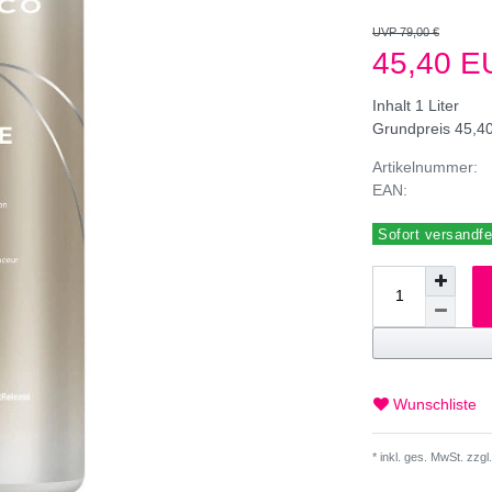
UVP 79,00 €
45,40 
Inhalt
1
Liter
Grundpreis
45,40
Artikelnummer:
EAN:
Sofort versandfer
Wunschliste
* inkl. ges. MwSt. zzgl.