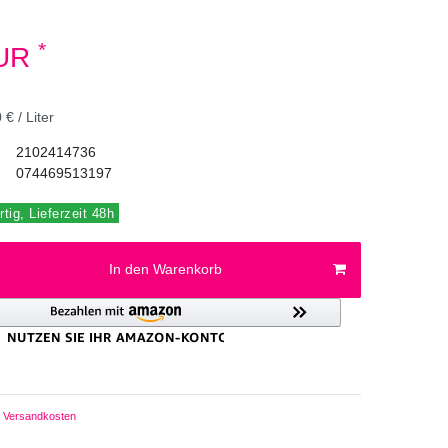
*
EUR
 € / Liter
2102414736
074469513197
tig, Lieferzeit 48h
In den Warenkorb
Versandkosten