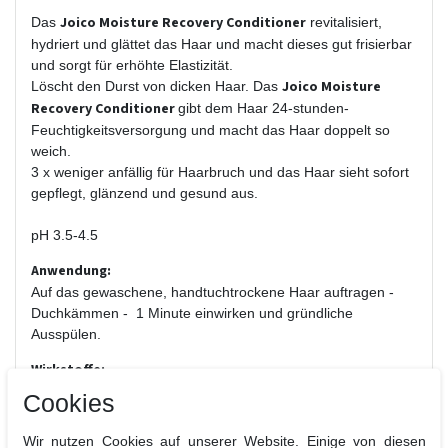
Joico Moisture Recovery Conditioner
Das
revitalisiert,
hydriert und glättet das Haar und macht dieses gut frisierbar
und sorgt für erhöhte Elastizität.
Joico Moisture
Löscht den Durst von dicken Haar. Das
Recovery Conditioner
gibt dem Haar 24-stunden-
Feuchtigkeitsversorgung und macht das Haar doppelt so
weich.
3 x weniger anfällig für Haarbruch und das Haar sieht sofort
gepflegt, glänzend und gesund aus.
pH 3.5-4.5
Anwendung:
Auf das gewaschene, handtuchtrockene Haar auftragen -
Duchkämmen - 1 Minute einwirken und gründliche
Ausspülen.
Wirkstoffe:
SmartRelease Technology
Cookies
unsere einzigartige Smart Release Technology ist ein
Durchbruch in der Haarkosmetik. Die Wirkstoffe Arginin,
Wir nutzen Cookies auf unserer Website. Einige von diesen