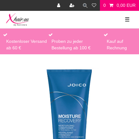
0
0,00 EUR
☰
Kostenloser Versand
Proben zu jeder
Kauf auf
ab 60 €
Bestellung ab 100 €
Rechnung