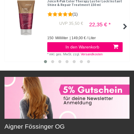
Joico K-Pak Color Therapy Luster Lock Instant
Shine & Repair Treatment 150 ml
(1)
UVP 35,50 €
22,35 € *
150
Milliliter
| 149,00 € / Liter
In den Warenkorb
*
inkl. ges. MwSt.
zzgl.
Versandkosten
Aigner Fössinger OG