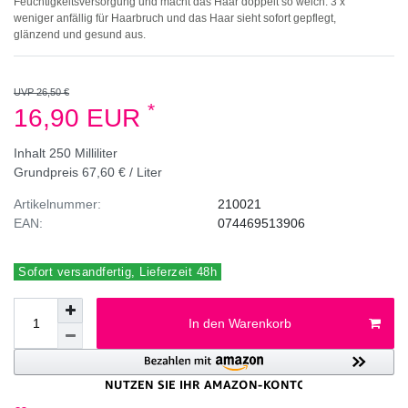
Feuchtigkeitsversorgung und macht das Haar doppelt so weich. 3 x
weniger anfällig für Haarbruch und das Haar sieht sofort gepflegt,
glänzend und gesund aus.
UVP 26,50 €
*
16,90 EUR
Inhalt
250
Milliliter
Grundpreis
67,60 € / Liter
Artikelnummer:
210021
EAN:
074469513906
Sofort versandfertig, Lieferzeit 48h
In den Warenkorb