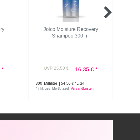
ry
Joico Moisture Recovery
J
Shampoo 300 ml
UVP 25,50 €
U
 *
16,35 € *
300
Milliliter
| 54,50 € / Liter
1
Lite
*
inkl. ges. MwSt.
zzgl.
Versandkosten
*
inkl.