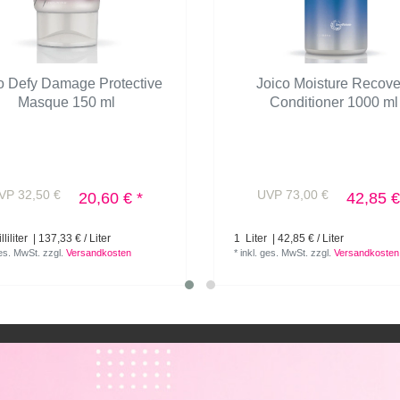
o Defy Damage Protective
Joico Moisture Recove
Masque 150 ml
Conditioner 1000 ml
VP 32,50 €
UVP 73,00 €
20,60 € *
42,85 €
liliter
| 137,33 € / Liter
1
Liter
| 42,85 € / Liter
ges. MwSt.
zzgl.
Versandkosten
*
inkl. ges. MwSt.
zzgl.
Versandkosten