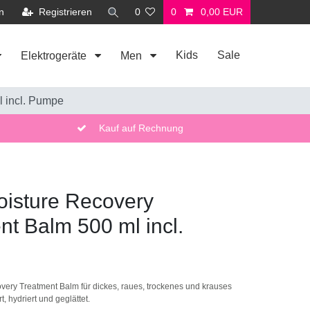
n
Registrieren
0
0
0,00 EUR
Kids
Sale
Elektrogeräte
Men
l incl. Pumpe
Kauf auf Rechnung
oisture Recovery
nt Balm 500 ml incl.
very Treatment Balm für dickes, raues, trockenes und krauses
rt, hydriert und geglättet.