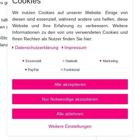
Cookies
 neu gewonnene Feuchtigkeitslevel aufrecht zu
Wir nutzen Cookies auf unserer Website. Einige von
diesen sind essenziell, während andere uns helfen, diese
hilft, das Haar gezielt mit Feuchtigkeit zu
Website und Ihre Erfahrung zu verbessern. Weitere
hen der Haare.
Informationen zu den von uns verwendeten Cookies und
eßlich Omega-9. Es hilft, Feuchtigkeit
Ihren Rechten als Nutzer finden Sie hier:
lanz.
Daten­schutz­erklärung
Impressum
Essenziell
Statistik
Marketing
PayPal
Funktional
Alle akzeptieren
Nur Notwendige akzeptieren
Alle ablehnen
Weitere Einstellungen