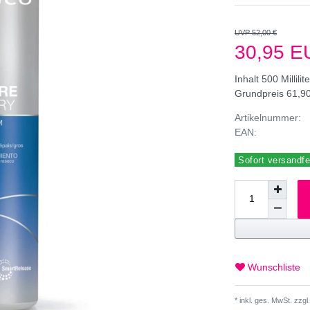
UVP 52,00 €
30,95 
Inhalt
500
Millilit
Grundpreis
61,90
Artikelnummer:
EAN:
Sofort versandfer
Wunschliste
* inkl. ges. MwSt. zzgl.