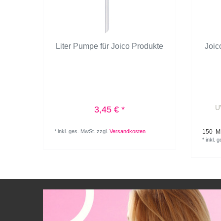
Liter Pumpe für Joico Produkte
Joic
U
3,45 € *
*
inkl. ges. MwSt.
zzgl.
Versandkosten
150
Mil
*
inkl. 