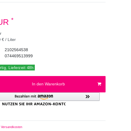
*
EUR
er
 € / Liter
2102564538
074469513999
tig, Lieferzeit 48h
In den Warenkorb
Versandkosten