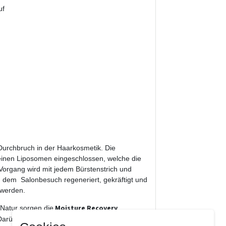
uf
 Durchbruch in der Haarkosmetik. Die
kleinen Liposomen eingeschlossen, welche die
organg wird mit jedem Bürstenstrich und
h dem Salonbesuch regeneriert, gekräftigt und
 werden.
Moisture Recovery
Natur sorgen die
Darüber hinaus stellt Moisture Recovery die