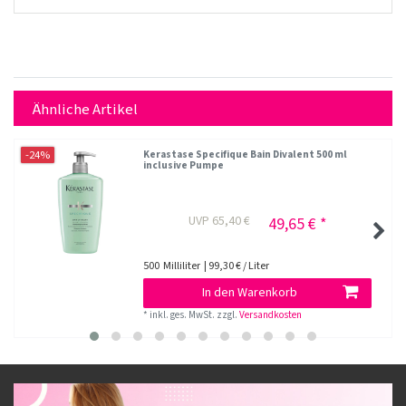
Ähnliche Artikel
-24%
Kerastase Specifique Bain Divalent 500 ml
inclusive Pumpe
UVP 65,40 €
49,65 € *
500
Milliliter
| 99,30 € / Liter
In den Warenkorb
*
inkl. ges. MwSt.
zzgl.
Versandkosten