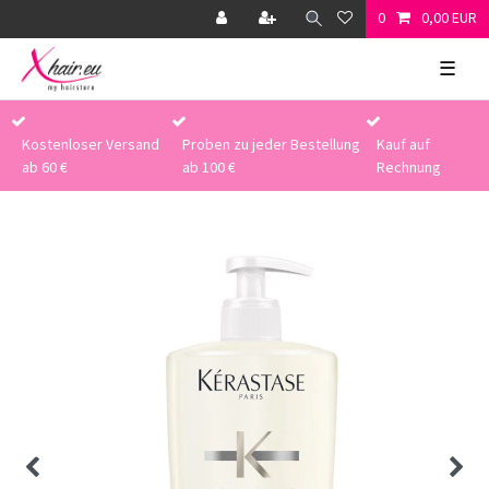
0
0,00 EUR
☰
Kostenloser Versand
Proben zu jeder Bestellung
Kauf auf
ab 60 €
ab 100 €
Rechnung