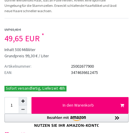
dünner werdendes Haar, das an Fülle verliert. Kreiert eine optimale
Umgebung für die Stammzellen. Erweckt schlafende Haarfollikel und lässt
neue Haare schneller wachsen.
UVP 65,40 €
*
49,65 EUR
Inhalt
500
Milliliter
Grundpreis
99,30 € / Liter
Artikelnummer:
25002677900
EAN:
3474636612475
Sofort versandfertig, Lieferzeit 48h
In den Warenkorb