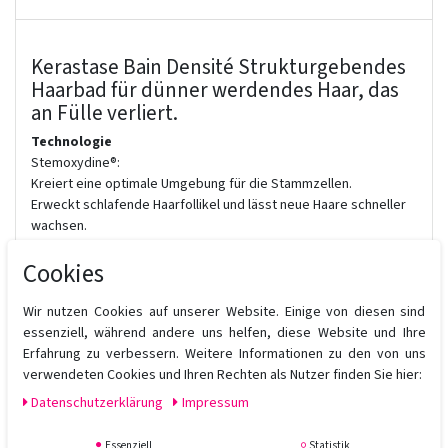
Kerastase Bain Densité Strukturgebendes
Haarbad für dünner werdendes Haar, das
an Fülle verliert.
Technologie
Stemoxydine®:
Kreiert eine optimale Umgebung für die Stammzellen.
Erweckt schlafende Haarfollikel und lässt neue Haare schneller
wachsen.
Im Haarbad ist ein geringerer Anteil an Stemoxydine enthalten,
Cookies
als in der Densifique Intensivkur
und wirkt somit unterstützend zur Anwendung der Intensivkur.
Wir nutzen Cookies auf unserer Website. Einige von diesen sind
Hyaluronsäure:
essenziell, während andere uns helfen, diese Website und Ihre
Hydratisiert die Kopfhaut, versorgt sie mit Feuchtigkeit und
Erfahrung zu verbessern. Weitere Informationen zu den von uns
schafft ein optimales Wachstumsumfeld.
verwendeten Cookies und Ihren Rechten als Nutzer finden Sie hier:
Gluco-Peptide:
Daten­schutz­erklärung
Impressum
Lagern sich am Haar an. Sie gleichen die Oberflächenstruktur
aus und unterstützen den Aufbau des Haares.
Essenziell
Statistik