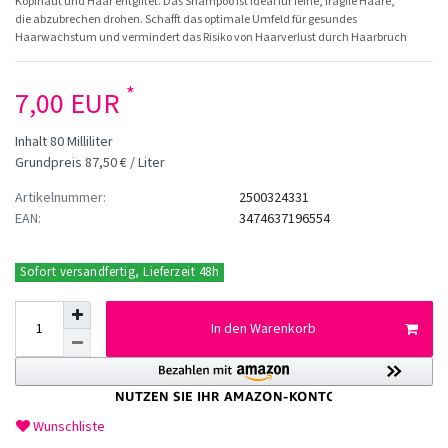
Kopfhaut und Haar entgiftet. Das Shampoo ist ideal für feine, fragile Haare,
die abzubrechen drohen. Schafft das optimale Umfeld für gesundes
Haarwachstum und vermindert das Risiko von Haarverlust durch Haarbruch
*
7,00 EUR
Inhalt
80
Milliliter
Grundpreis
87,50 € / Liter
Artikelnummer:
2500324331
EAN:
3474637196554
Sofort versandfertig, Lieferzeit 48h
In den Warenkorb
Wunschliste