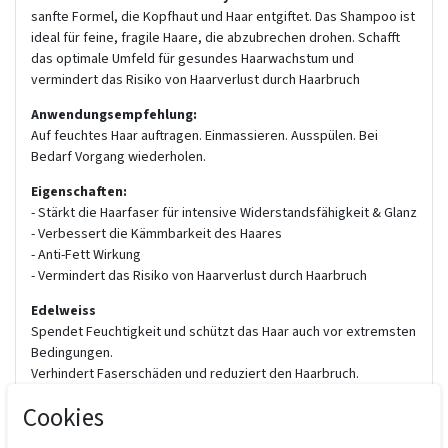
sanfte Formel, die Kopfhaut und Haar entgiftet. Das Shampoo ist
ideal für feine, fragile Haare, die abzubrechen drohen. Schafft
das optimale Umfeld für gesundes Haarwachstum und
vermindert das Risiko von Haarverlust durch Haarbruch
Anwendungsempfehlung:
Auf feuchtes Haar auftragen. Einmassieren. Ausspülen. Bei
Bedarf Vorgang wiederholen.
Eigenschaften:
- Stärkt die Haarfaser für intensive Widerstandsfähigkeit & Glanz
- Verbessert die Kämmbarkeit des Haares
- Anti-Fett Wirkung
- Vermindert das Risiko von Haarverlust durch Haarbruch
Edelweiss
Spendet Feuchtigkeit und schützt das Haar auch vor extremsten
Bedingungen.
Verhindert Faserschäden und reduziert den Haarbruch.
Ingwerwurzel
Cookies
Stimuliert die Mikrozirkulation, um gesundes, elastisches Haar