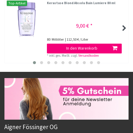
Top-Artikel
Kerastase Blond Absolu Bain Lumiere 80 ml
9,00 € *
80
Milliliter
| 112,50 € / Liter
In den Warenkorb
*
inkl. ges. MwSt.
zzgl.
Versandkosten
Aigner Fössinger OG