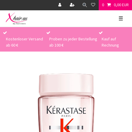
0
0,00 EUR
☰
Kostenloser Versand
Proben zu jeder Bestellung
Kauf auf
ab 60 €
ab 100 €
Rechnung