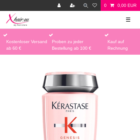
0
0,00 EUR
☰
Kostenloser Versand
Proben zu jeder
Kauf auf
ab 60 €
Bestellung ab 100 €
Rechnung