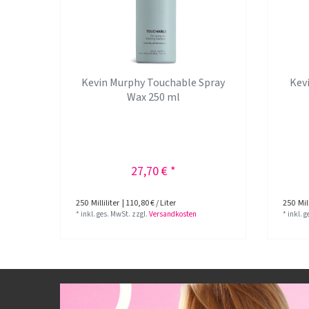
Kevin Murphy Touchable Spray
Kev
Wax 250 ml
27,70 € *
250
Milliliter
| 110,80 € / Liter
250
Mill
*
inkl. ges. MwSt.
zzgl.
Versandkosten
*
inkl. 