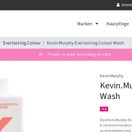
Anme
Marken
Haarpflege
Everlasting.Colour
Kevin.Murphy Everlasting.Colour Wash
Proben zu jeder Bestellung ab 100 €
Kevin.Murphy
Kevin.Mu
Wash
Top
Das Kevin.Murphy Eve
Es ist eine innovativ
zu revitalisieren und