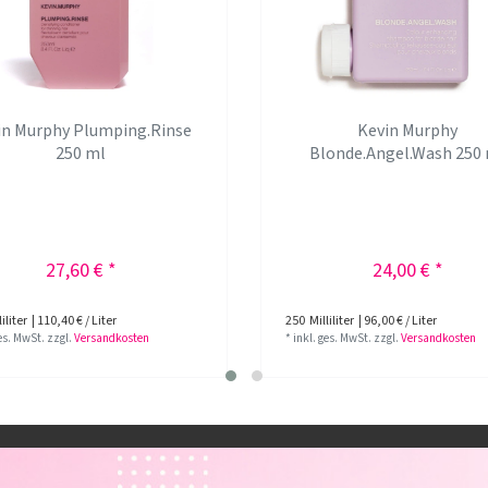
in Murphy Plumping.Rinse
Kevin Murphy
250 ml
Blonde.Angel.Wash 250
27,60 € *
24,00 € *
iliter
| 110,40 € / Liter
250
Milliliter
| 96,00 € / Liter
ges. MwSt.
zzgl.
Versandkosten
*
inkl. ges. MwSt.
zzgl.
Versandkosten