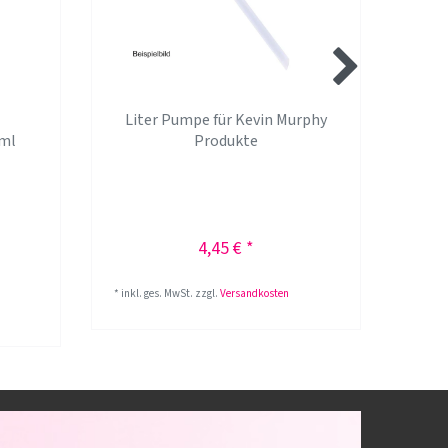
Liter Pumpe für Kevin Murphy
Kev
 ml
Produkte
4,45 € *
*
inkl. ges. MwSt.
zzgl.
Versandkosten
400
Mil
*
inkl.