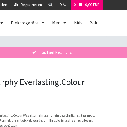
lden
Registrieren
0
0
0,00 EUR
Kids
Sale
Elektrogeräte
Men
Kauf auf Rechnung
rphy Everlasting.Colour
rlasting.Colour Wash ist mehr als nur ein gewöhnliches Shampoo.
e Formel, die entwickelt wurde, um Ihr coloriertes Haar zu pflegen,
 zu schützen.