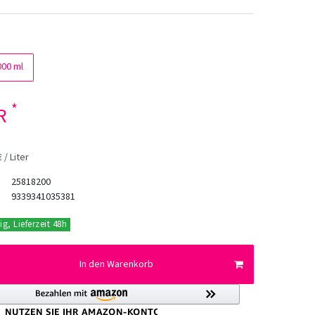
000 ml
*
UR
 / Liter
25818200
9339341035381
ig, Lieferzeit 48h
In den Warenkorb