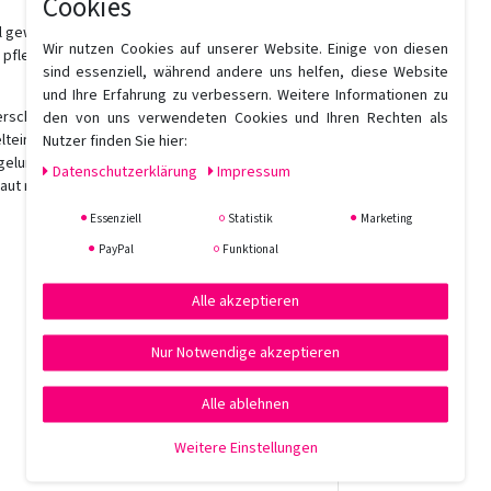
Cookies
l gewonnen wird. Eine natürliche präbiotische
Wir nutzen Cookies auf unserer Website. Einige von diesen
 pflegende und entwirrende Eigenschaften hat.
sind essenziell, während andere uns helfen, diese Website
und Ihre Erfahrung zu verbessern. Weitere Informationen zu
erschutz und die Waschechtheit der Farbe
den von uns verwendeten Cookies und Ihren Rechten als
teinflüssen wie UV Strahlung schützt. Saures pH
Nutzer finden Sie hier:
egelung, indem es die Schuppenschicht nach der
Daten­schutz­erklärung
Impressum
aut respektiert.
Essenziell
Statistik
Marketing
PayPal
Funktional
Alle akzeptieren
Nur Notwendige akzeptieren
Alle ablehnen
Weitere Einstellungen