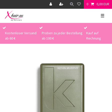
0
0,00 EUR
☰
Kostenloser Versand
Proben zu jeder Bestellung
Kauf auf
ab 60 €
ab 100 €
Rechnung