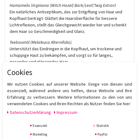
Hamamelis Virginiana (Witch Hazel) Bark/Leaf/Twig Extract
Ein natürliches Antiseptikum, das zur Entgiftung von Haar und
Kopfhaut beiträgt. Glättet die Haaroberfläche für bessere
Lichtreflexion, stellt das Gleichgewicht wieder her und schenkt
dem Haar so Geschmeidigkeit und Glanz.
Teebaumöl (Melaleuca Alternifolia).
Unterstützt das Eindringen in die Kopfhaut, um trockene und
schuppige Haut zu bekämpfen, und sorgt so für langes,
gesundes und glänzendes Haar.
Cookies
Rosmarinblätterextrakt (Rosmarinus Officinalis).
Antioxidantien schützen das Haar und erhalten seine Farbe.
Wir nutzen Cookies auf unserer Website. Einige von diesen sind
Grapefruitextrakt (Citrus Grandis).
essenziell, während andere uns helfen, diese Website und Ihre
Wirksam gegen schnell fettendes Haar und Kopfhaut.
Erfahrung zu verbessern. Weitere Informationen zu den von uns
verwendeten Cookies und Ihren Rechten als Nutzer finden Sie hier:
Daten­schutz­erklärung
Impressum
Essenziell
Statistik
Marketing
PayPal