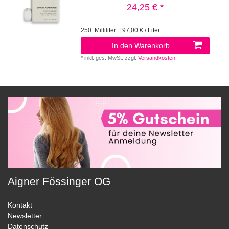
24,25 € *
250
Milliliter
| 97,00 € / Liter
In den Warenkorb
*
inkl. ges. MwSt.
zzgl.
Versandkosten
Aigner Fössinger OG
Kontakt
Newsletter
Datenschutz