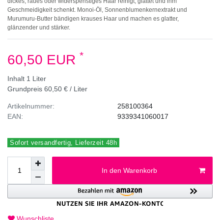
dickes, raues oder widerspenstiges Haar reinigt, glättet und ihm
Geschmeidigkeit schenkt. Monoi-Öl, Sonnenblumenkernextrakt und
Murumuru-Butter bändigen krauses Haar und machen es glatter,
glänzender und stärker.
*
60,50 EUR
Inhalt
1
Liter
Grundpreis
60,50 € / Liter
Artikelnummer:
258100364
EAN:
9339341060017
Sofort versandfertig, Lieferzeit 48h
In den Warenkorb
Wunschliste