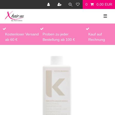
0
0,00 EUR
☰
Kostenloser Versand
Proben zu jeder
Kauf auf
ab 60 €
Bestellung ab 100 €
Rechnung