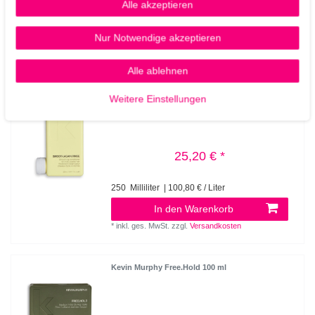
Alle akzeptieren
Nur Notwendige akzeptieren
Ähnliche Artikel
Alle ablehnen
Weitere Einstellungen
Kevin Murphy Smooth Again Rinse 250 ml
25,20 € *
250
Milliliter
| 100,80 € / Liter
In den Warenkorb
*
inkl. ges. MwSt.
zzgl.
Versandkosten
Kevin Murphy Free.Hold 100 ml