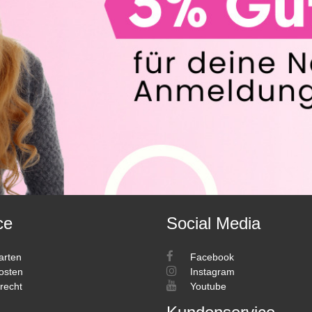
ce
Social Media
arten
Facebook
osten
Instagram
recht
Youtube