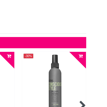
-30%
-31%