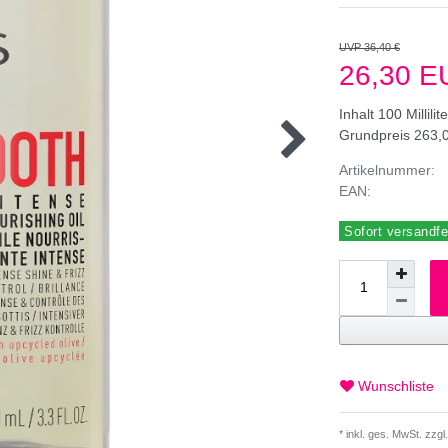
UVP 36,40 €
26,30 
Inhalt
100
Millilit
Grundpreis
263,0
Artikelnummer:
EAN:
Sofort versandfer
Wunschliste
* inkl. ges. MwSt. zzgl.