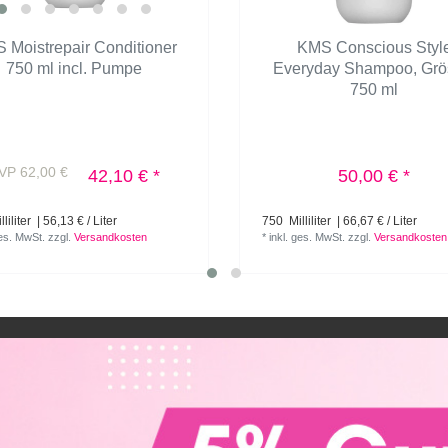
 Moistrepair Conditioner
KMS Conscious Styl
750 ml incl. Pumpe
Everyday Shampoo
, Grö
750 ml
VP 62,00 €
42,10 € *
50,00 € *
liliter
| 56,13 € / Liter
750
Milliliter
| 66,67 € / Liter
ges. MwSt.
zzgl.
Versandkosten
*
inkl. ges. MwSt.
zzgl.
Versandkosten