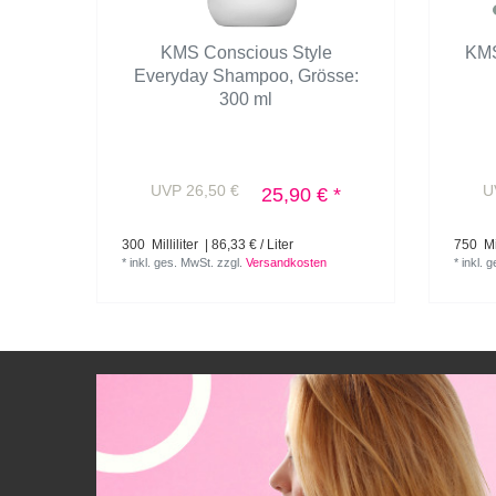
KMS Conscious Style
KMS
Everyday Shampoo
, Grösse:
300 ml
UVP 26,50 €
U
25,90 € *
300
Milliliter
| 86,33 € / Liter
750
Mil
*
inkl. ges. MwSt.
zzgl.
Versandkosten
*
inkl. 