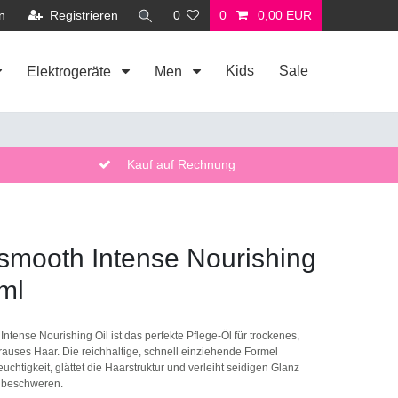
n
Registrieren
0
0
0,00 EUR
Kids
Sale
Elektrogeräte
Men
Kauf auf Rechnung
smooth Intense Nourishing
ml
tense Nourishing Oil ist das perfekte Pflege-Öl für trockenes,
krauses Haar. Die reichhaltige, schnell einziehende Formel
uchtigkeit, glättet die Haarstruktur und verleiht seidigen Glanz
 beschweren.