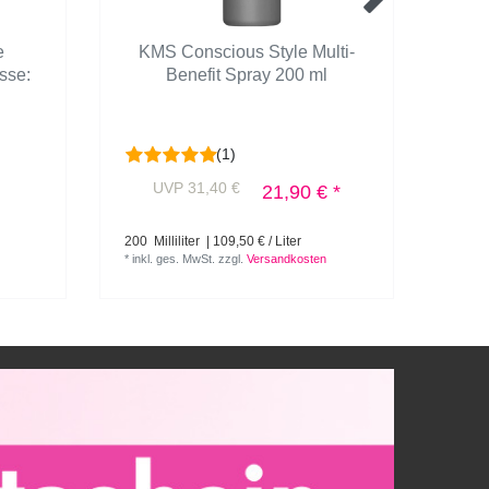
e
KMS Conscious Style Multi-
K
sse:
Benefit Spray 200 ml
(1)
UVP 31,40 €
U
21,90 € *
200
Milliliter
| 109,50 € / Liter
125
Mi
*
inkl. ges. MwSt.
zzgl.
Versandkosten
*
inkl.