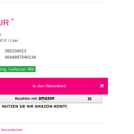
*
EUR
er
0 € / Liter
260104013
4044897040134
tig, Lieferzeit 48h
In den Warenkorb
Versandkosten