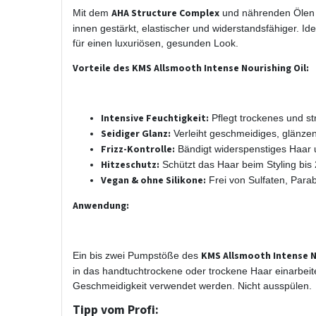
AHA Structure Complex
Mit dem
und nährenden Ölen
innen gestärkt, elastischer und widerstandsfähiger. Id
für einen luxuriösen, gesunden Look.
Vorteile des KMS Allsmooth Intense Nourishing Oil:
Intensive Feuchtigkeit:
Pflegt trockenes und st
Seidiger Glanz:
Verleiht geschmeidiges, glänz
Frizz-Kontrolle:
Bändigt widerspenstiges Haar un
Hitzeschutz:
Schützt das Haar beim Styling bis
Vegan & ohne Silikone:
Frei von Sulfaten, Para
Anwendung:
KMS Allsmooth Intense N
Ein bis zwei Pumpstöße des
in das handtuchtrockene oder trockene Haar einarbeite
Geschmeidigkeit verwendet werden. Nicht ausspülen.
Tipp vom Profi: