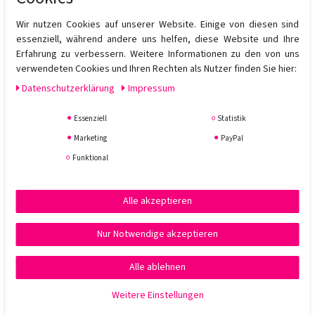
Luftfeuchtigkeit.
Wir nutzen Cookies auf unserer Website. Einige von diesen sind
Leichtes Finish:
Kein Beschweren, kein Fettfilm – nur
essenziell, während andere uns helfen, diese Website und Ihre
seidige Geschmeidigkeit.
Erfahrung zu verbessern. Weitere Informationen zu den von uns
Hitzeschutz:
Schützt das Haar beim Föhnen oder Glätten
verwendeten Cookies und Ihren Rechten als Nutzer finden Sie hier:
bis zu 200 °C.
Vegan & umweltbewusst:
Ohne Sulfate, Parabene oder
Daten­schutz­erklärung
Impressum
Mineralöle.
Essenziell
Statistik
Anwendung:
Marketing
PayPal
Funktional
Eine kleine Menge der
KMS Allsmooth Smoothing Lotion
in
das handtuchtrockene Haar geben, gleichmäßig verteilen und
Alle akzeptieren
wie gewohnt stylen. Für ein besonders glattes Finish
anschließend föhnen oder glätten.
Nur Notwendige akzeptieren
Tipp vom Profi:
Alle ablehnen
Weitere Einstellungen