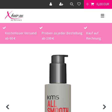
0
0,00 EUR
☰
Kostenloser Versand
Proben zu jeder Bestellung
Kauf auf
ab 60 €
ab 100 €
Rechnung