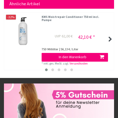
Ähnliche Artikel
-32%
KMS Moistrepair Conditioner 750 ml incl.
Pumpe
UVP 62,00 €
42,10 € *
750
Milliliter
| 56,13 € / Liter
In den Warenkorb
*
inkl. ges. MwSt.
zzgl.
Versandkosten