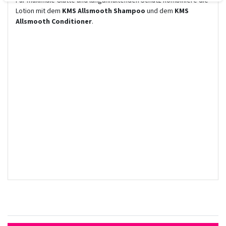
Für maximale Glätte und langanhaltenden Schutz kombiniere die
Lotion mit dem
KMS Allsmooth Shampoo
und dem
KMS
Allsmooth Conditioner
.