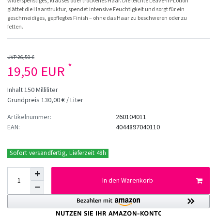
widerspenstiges, krauses oder trockenes Haar. Die leichte Leave-in-Lotion
glättet die Haarstruktur, spendet intensive Feuchtigkeit und sorgt für ein
geschmeidiges, gepflegtes Finish – ohne das Haar zu beschweren oder zu
fetten.
UVP 26,50 €
*
19,50 EUR
Inhalt
150
Milliliter
Grundpreis
130,00 € / Liter
Artikelnummer:
260104011
EAN:
4044897040110
Sofort versandfertig, Lieferzeit 48h
In den Warenkorb