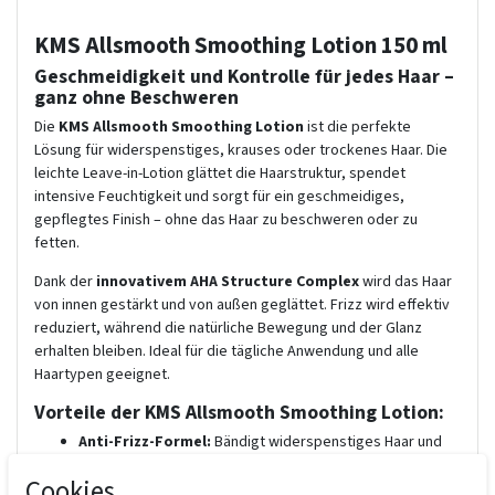
KMS Allsmooth Smoothing Lotion 150 ml
Geschmeidigkeit und Kontrolle für jedes Haar –
ganz ohne Beschweren
Die
KMS Allsmooth Smoothing Lotion
ist die perfekte
Lösung für widerspenstiges, krauses oder trockenes Haar. Die
leichte Leave-in-Lotion glättet die Haarstruktur, spendet
intensive Feuchtigkeit und sorgt für ein geschmeidiges,
gepflegtes Finish – ohne das Haar zu beschweren oder zu
fetten.
Dank der
innovativem AHA Structure Complex
wird das Haar
von innen gestärkt und von außen geglättet. Frizz wird effektiv
reduziert, während die natürliche Bewegung und der Glanz
erhalten bleiben. Ideal für die tägliche Anwendung und alle
Haartypen geeignet.
Vorteile der KMS Allsmooth Smoothing Lotion:
Anti-Frizz-Formel:
Bändigt widerspenstiges Haar und
verhindert statische Aufladung.
Cookies
Intensive Pflege:
Spendet Feuchtigkeit und schützt vor