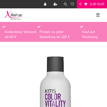
0
0,00 EUR
☰
Kostenloser Versand
Proben zu jeder
Kauf auf
ab 60 €
Bestellung ab 100 €
Rechnung