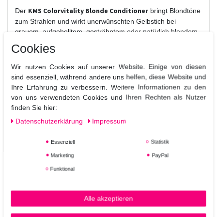
KMS Colorvitality Blonde Conditioner
Der
bringt Blondtöne
zum Strahlen und wirkt unerwünschten Gelbstich bei
grauem, aufgehelltem, gesträhntem oder natürlich blondem
Haar entgegen. Er spendet Feuchtigkeit und repariert
Cookies
Haarschäden.
Wir nutzen Cookies auf unserer Website. Einige von diesen
Anwendung:
sind essenziell, während andere uns helfen, diese Website und
Auf das gewaschene, feuchte Haar auftragen, 2 Minuten
Ihre Erfahrung zu verbessern. Weitere Informationen zu den
einwirken lassen und danach gründlich ausspülen.
von uns verwendeten Cookies und Ihren Rechten als Nutzer
Rezeptur des KMS Colorvitality Blonde Conditioner:
finden Sie hier:
dermatologisch getestet
Das KMS Produkt wurde
Daten­schutz­erklärung
Impressum
Weizenfrei
- Das Produkt enthält kein Weizen.
ohne das ein Tiere zu
Das Produkt wurde entwickelt
Essenziell
Statistik
Schaden gekommen
ist.
Marketing
PayPal
Funktional
Alle akzeptieren