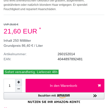
und wirkt unerwünschten Gelbstich bei grauem, aufgehelltem,
gesträhntem oder natürlich blondem Haar entgegen. Er spendet
Feuchtigkeit und repariert Haarschäden.
UVP 29,60 €
*
21,60 EUR
Inhalt
250
Milliliter
Grundpreis
86,40 € / Liter
Artikelnummer:
260152014
EAN:
4044897892481
Sofort versandfertig, Lieferzeit 48h
In den Warenkorb