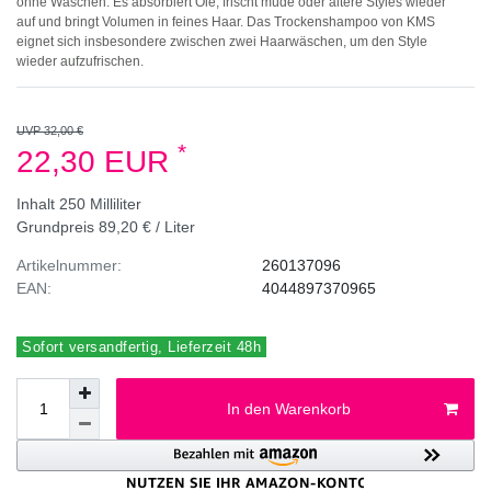
ohne Waschen. Es absorbiert Öle, frischt müde oder ältere Styles wieder
auf und bringt Volumen in feines Haar. Das Trockenshampoo von KMS
eignet sich insbesondere zwischen zwei Haarwäschen, um den Style
wieder aufzufrischen.
UVP 32,00 €
*
22,30 EUR
Inhalt
250
Milliliter
Grundpreis
89,20 € / Liter
Artikelnummer:
260137096
EAN:
4044897370965
Sofort versandfertig, Lieferzeit 48h
In den Warenkorb