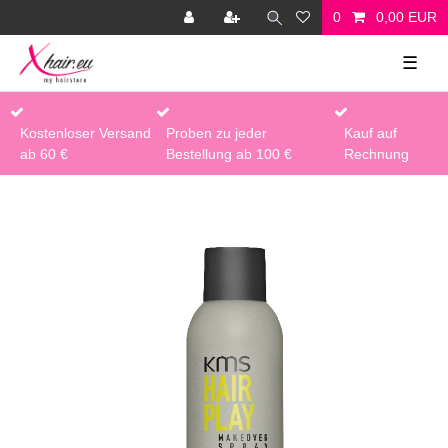
0
0,00 EUR
☰
Kostenloser Versand
Proben zu jeder
Kauf auf
ab 60 €
Bestellung ab 100 €
Rechnung