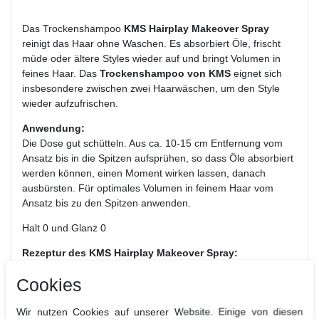
Das Trockenshampoo
KMS Hairplay Makeover Spray
reinigt das Haar ohne Waschen. Es absorbiert Öle, frischt
müde oder ältere Styles wieder auf und bringt Volumen in
feines Haar. Das
Trockenshampoo von KMS
eignet sich
insbesondere zwischen zwei Haarwäschen, um den Style
wieder aufzufrischen.
Anwendung:
Die Dose gut schütteln. Aus ca. 10-15 cm Entfernung vom
Ansatz bis in die Spitzen aufsprühen, so dass Öle absorbiert
werden können, einen Moment wirken lassen, danach
ausbürsten. Für optimales Volumen in feinem Haar vom
Ansatz bis zu den Spitzen anwenden.
Halt 0 und Glanz 0
Rezeptur des KMS Hairplay Makeover Spray:
Das KMS Produkt wurde
dermatologisch getestet
Cookies
Weizenfrei
- Das Produkt enthält kein Weizen.
Das Produkt wurde entwickelt
ohne das ein Tiere zu
Wir nutzen Cookies auf unserer Website. Einige von diesen
Schaden gekommen
ist.