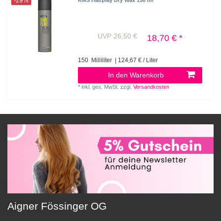
-29%
KMS Hairplay Dry Wax 150 ml
UVP 26,50 €
18,70 € *
150
Milliliter
| 124,67 € / Liter
In den Warenkorb
*
inkl. ges. MwSt.
zzgl.
Versandkosten
Aigner Fössinger OG