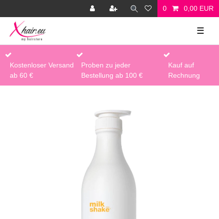
0
0,00 EUR
☰
Kostenloser Versand
Proben zu jeder
Kauf auf
ab 60 €
Bestellung ab 100 €
Rechnung