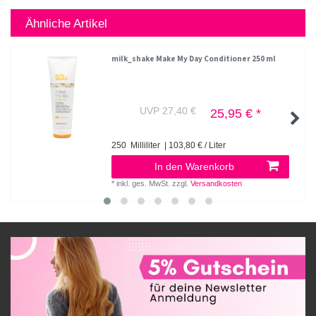
Ähnliche Artikel
milk_shake Make My Day Conditioner 250 ml
UVP 27,40 €
25,95 € *
250
Milliliter
| 103,80 € / Liter
In den Warenkorb
*
inkl. ges. MwSt.
zzgl.
Versandkosten