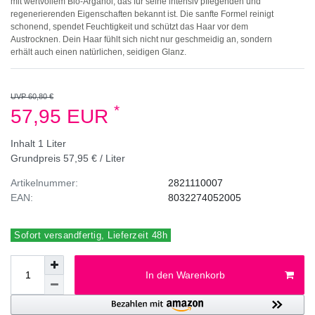
mit wertvollem Bio-Arganöl, das für seine intensiv pflegenden und
regenerierenden Eigenschaften bekannt ist. Die sanfte Formel reinigt
schonend, spendet Feuchtigkeit und schützt das Haar vor dem
Austrocknen. Dein Haar fühlt sich nicht nur geschmeidig an, sondern
erhält auch einen natürlichen, seidigen Glanz.
UVP 60,80 €
*
57,95 EUR
Inhalt
1
Liter
Grundpreis
57,95 € / Liter
Artikelnummer:
2821110007
EAN:
8032274052005
Sofort versandfertig, Lieferzeit 48h
In den Warenkorb