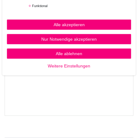
Anwendung:
Funktional
Eine kleine Menge auf das nasse Haar auftragen, sanft
einmassieren und anschließend gründlich ausspülen. Für ein
milk_shake Argan Conditioner
perfektes Ergebnis mit dem
Alle akzeptieren
kombinieren.
Nur Notwendige akzeptieren
Alle ablehnen
Weitere Einstellungen