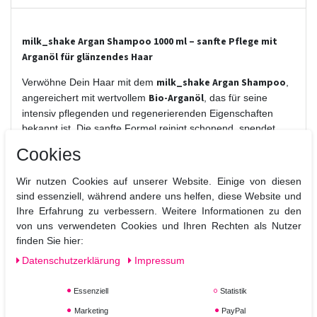
milk_shake Argan Shampoo 1000 ml – sanfte Pflege mit
Arganöl für glänzendes Haar
milk_shake Argan Shampoo
Verwöhne Dein Haar mit dem
,
Bio-Arganöl
angereichert mit wertvollem
, das für seine
intensiv pflegenden und regenerierenden Eigenschaften
bekannt ist. Die sanfte Formel reinigt schonend, spendet
Feuchtigkeit und schützt das Haar vor dem Austrocknen.
Cookies
Dein Haar fühlt sich nicht nur geschmeidig an, sondern
erhält auch einen natürlichen, seidigen Glanz.
Wir nutzen Cookies auf unserer Website. Einige von diesen
sind essenziell, während andere uns helfen, diese Website und
Vorteile des milk_shake Argan Shampoos:
Ihre Erfahrung zu verbessern. Weitere Informationen zu den
reichhaltigem Arganöl
Mit
zur Stärkung und Pflege
von uns verwendeten Cookies und Ihren Rechten als Nutzer
Feuchtigkeit und Geschmeidigkeit
Spendet intensive
finden Sie hier:
Frizz, Trockenheit und Spliss
Schützt vor
Daten­schutz­erklärung
Impressum
alle Haartypen
Geeignet für
, besonders trockenes
und strapaziertes Haar
Essenziell
Statistik
Frei von Sulfaten und Parabenen
Marketing
PayPal