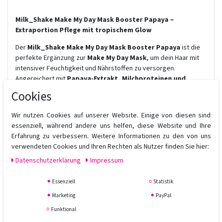
Milk_Shake Make My Day Mask Booster Papaya –
Extraportion Pflege mit tropischem Glow
Der
Milk_Shake Make My Day Mask Booster Papaya
ist die
perfekte Ergänzung zur
Make My Day Mask
, um dein Haar mit
intensiver Feuchtigkeit und Nährstoffen zu versorgen.
Angereichert mit
Papaya-Extrakt, Milchproteinen und
Sheabutter
, revitalisiert er das Haar, verbessert die
Cookies
Kämmbarkeit und verleiht einen exotisch-fruchtigen Duft.
Wir nutzen Cookies auf unserer Website. Einige von diesen sind
Vorteile:
essenziell, während andere uns helfen, diese Website und Ihre
✔ Verstärkt die Wirkung der
Make My Day Mask
Erfahrung zu verbessern. Weitere Informationen zu den von uns
✔ Spendet tiefenwirksame Feuchtigkeit & nährt das Haar
verwendeten Cookies und Ihren Rechten als Nutzer finden Sie hier:
✔ Sorgt für Geschmeidigkeit, Glanz & verbesserte Kämmbarkeit
✔ Tropischer Papaya-Duft für ein luxuriöses Pflegeerlebnis
Daten­schutz­erklärung
Impressum
Die praktischen
6 x 3 ml Ampullen
ermöglichen eine individuelle
Essenziell
Statistik
Intensivpflege – ideal für eine gezielte Haarbehandlung.
Marketing
PayPal
Anwendung:
Funktional
Eine Ampulle mit der
Milk_Shake Make My Day Mask
mischen,