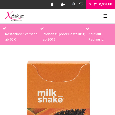
0
0,00 EUR
☰
Kostenloser Versand
Proben zu jeder Bestellung
Kauf auf
ab 60 €
ab 100 €
Rechnung