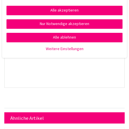
ins feuchte Haar einarbeiten, 3-5 Minuten einwirken lassen und
anschließend gründlich ausspülen.
Alle akzeptieren
Nur Notwendige akzeptieren
Alle ablehnen
Weitere Einstellungen
Ähnliche Artikel