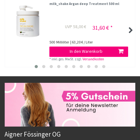
milk_shake Argan deep Treatment 500 ml
UVP 58,00 €
31,60 € *
500
Milliliter
| 63,20 € / Liter
In den Warenkorb
*
inkl. ges. MwSt.
zzgl.
Versandkosten
Aigner Fössinger OG