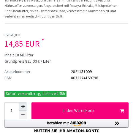
zur Make My Day Mask, um dein Haar mit intensiver Feuchtigkeit und
Nährstoffen zu versorgen. Angereichert mit Papaya-Extrakt, Milchproteinen
und Sheabutter, revitalisiert er das Haar, verbessert die Kämmbarkeit und
verleiht einen exotisch-fruchtigen Duft.
UVP 26,00 €
*
14,85 EUR
Inhalt
18
Milliliter
Grundpreis
825,00 € / Liter
Artikelnummer:
2821151009
EAN:
8032274169796
Sofort versandfertig, Lieferzeit 48h
In den Warenkorb