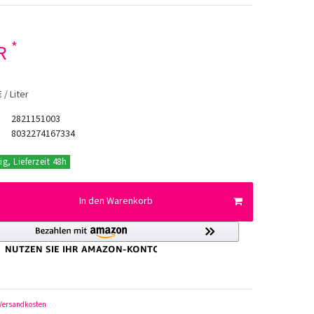
*
UR
 / Liter
2821151003
8032274167334
ig, Lieferzeit 48h
In den Warenkorb
Versandkosten