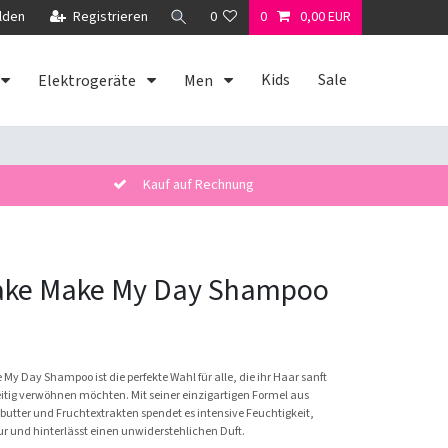
lden
Registrieren
0
0
0,00 EUR
Kids
Sale
Elektrogeräte
Men
Kauf auf Rechnung
ake Make My Day Shampoo
y Day Shampoo ist die perfekte Wahl für alle, die ihr Haar sanft
eitig verwöhnen möchten. Mit seiner einzigartigen Formel aus
butter und Fruchtextrakten spendet es intensive Feuchtigkeit,
ur und hinterlässt einen unwiderstehlichen Duft.