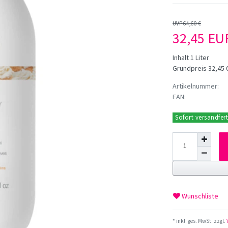
UVP 64,60 €
32,45 E
Inhalt
1
Liter
Grundpreis
32,45 €
Artikelnummer:
EAN:
Sofort versandfert
Wunschliste
* inkl. ges. MwSt. zzgl.