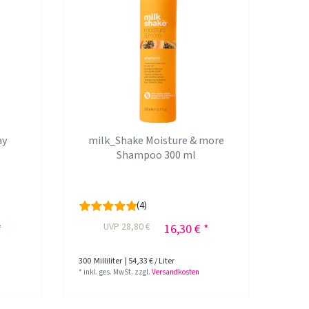
ay
milk_Shake Moisture & more
Shampoo 300 ml
(4)
UVP 28,80 €
*
16,30 € *
300
Milliliter
| 54,33 € / Liter
*
inkl. ges. MwSt.
zzgl.
Versandkosten