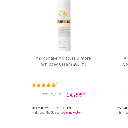
milk Shake Moisture & more
Al
Whipped Cream 200 ml
Vo
(5)
UVP 25,80 €
14,75 € *
200
Milliliter
| 73,75 € / Liter
250
Mill
*
inkl. ges. MwSt.
zzgl.
Versandkosten
*
inkl. 