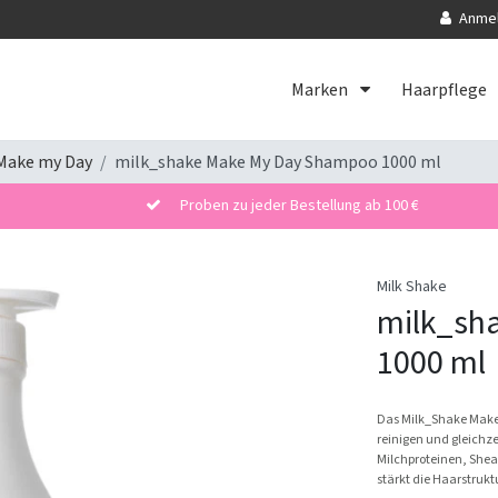
Anme
Marken
Haarpflege
Make my Day
milk_shake Make My Day Shampoo 1000 ml
Proben zu jeder Bestellung ab 100 €
Milk Shake
milk_sh
1000 ml
Das Milk_Shake Make M
reinigen und gleichz
Milchproteinen, Shea
stärkt die Haarstrukt