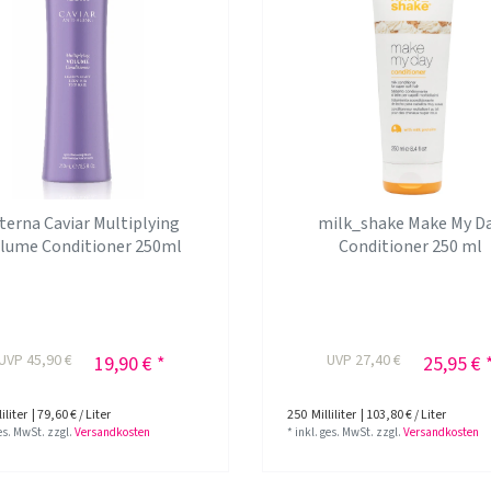
terna Caviar Multiplying
milk_shake Make My D
lume Conditioner 250ml
Conditioner 250 ml
UVP 45,90 €
UVP 27,40 €
19,90 € *
25,95 € 
iliter
| 79,60 € / Liter
250
Milliliter
| 103,80 € / Liter
ges. MwSt.
zzgl.
Versandkosten
*
inkl. ges. MwSt.
zzgl.
Versandkosten