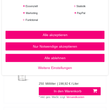
Paul Mitchell NEURO® DRY Light - Leichter
Professioneller Föhn
Essenziell
Statistik
Marketing
PayPal
153,95 € *
Funktional
In den Warenkorb
Alle akzeptieren
*
inkl. ges. MwSt.
zzgl.
Versandkosten
Nur Notwendige akzeptieren
Paul Mitchell SMOOTH Super Skinny Serum 250
ml
Alle ablehnen
Weitere Einstellungen
49,73 € *
250
Milliliter
| 198,92 € / Liter
In den Warenkorb
*
inkl. ges. MwSt.
zzgl.
Versandkosten