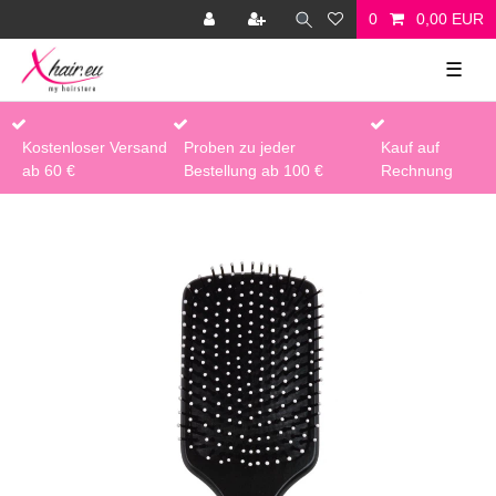
0
0,00 EUR
☰
Kostenloser Versand
Proben zu jeder
Kauf auf
ab 60 €
Bestellung ab 100 €
Rechnung