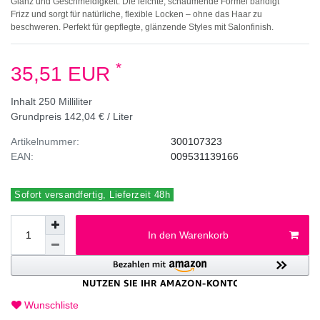
Glanz und Geschmeidigkeit. Die leichte, schäumende Formel bändigt
Frizz und sorgt für natürliche, flexible Locken – ohne das Haar zu
beschweren. Perfekt für gepflegte, glänzende Styles mit Salonfinish.
*
35,51 EUR
Inhalt
250
Milliliter
Grundpreis
142,04 € / Liter
Artikelnummer:
300107323
EAN:
009531139166
Sofort versandfertig, Lieferzeit 48h
In den Warenkorb
Wunschliste