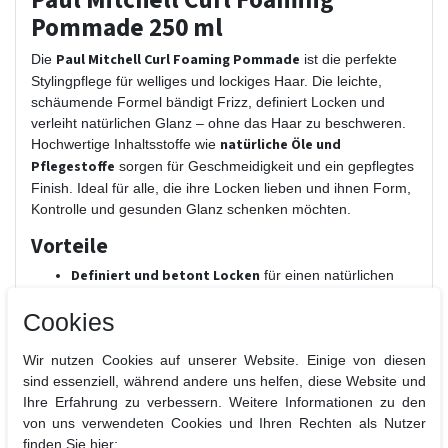
Pommade 250 ml
Paul Mitchell Curl Foaming Pommade
Die
ist die perfekte
Stylingpflege für welliges und lockiges Haar. Die leichte,
schäumende Formel bändigt Frizz, definiert Locken und
verleiht natürlichen Glanz – ohne das Haar zu beschweren.
natürliche Öle und
Hochwertige Inhaltsstoffe wie
Pflegestoffe
sorgen für Geschmeidigkeit und ein gepflegtes
Finish. Ideal für alle, die ihre Locken lieben und ihnen Form,
Kontrolle und gesunden Glanz schenken möchten.
Vorteile
Definiert und betont Locken
für einen natürlichen
Look
Cookies
Verleiht intensiven Glanz
und ein geschmeidiges
Finish
Wir nutzen Cookies auf unserer Website. Einige von diesen
Bändigt Frizz und fliegende Haare
zuverlässig
sind essenziell, während andere uns helfen, diese Website und
Leichte, nicht beschwerende Formel
Ihre Erfahrung zu verbessern. Weitere Informationen zu den
Pflegt und schützt
das Haar mit hochwertigen
von uns verwendeten Cookies und Ihren Rechten als Nutzer
Inhaltsstoffen
finden Sie hier: