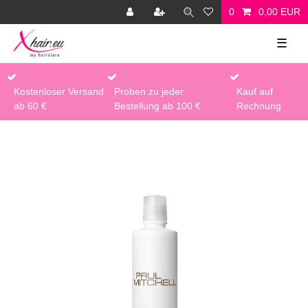
0
0,00 EUR
☰
Kostenloser Versand
Proben zu jeder
Kauf auf
ab 60 €
Bestellung ab 100 €
Rechnung