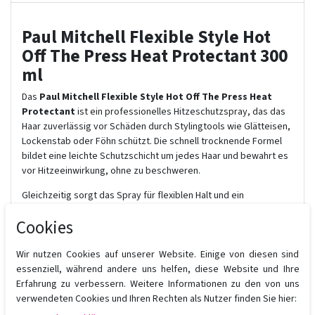
Paul Mitchell Flexible Style Hot
Off The Press Heat Protectant 300
ml
Das
Paul Mitchell Flexible Style Hot Off The Press Heat
Protectant
ist ein professionelles Hitzeschutzspray, das das
Haar zuverlässig vor Schäden durch Stylingtools wie Glätteisen,
Lockenstab oder Föhn schützt. Die schnell trocknende Formel
bildet eine leichte Schutzschicht um jedes Haar und bewahrt es
vor Hitzeeinwirkung, ohne zu beschweren.
Gleichzeitig sorgt das Spray für flexiblen Halt und ein
geschmeidiges Finish. Das Haar bleibt formbar, glänzend und
Cookies
frizzfrei – perfekt für glatte Looks, Wellen oder Locken mit
langanhaltendem Ergebnis.
Wir nutzen Cookies auf unserer Website. Einige von diesen sind
Vorteile auf einen Blick:
essenziell, während andere uns helfen, diese Website und Ihre
Erfahrung zu verbessern. Weitere Informationen zu den von uns
Effektiver
Hitzeschutz bis zu hohen Temperaturen
verwendeten Cookies und Ihren Rechten als Nutzer finden Sie hier:
Schnell trocknende Formel
für zeitsparendes Styling
Verleiht
flexiblen Halt und natürliche Bewegung