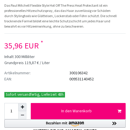
Das Paul Mitchell Flexible Style Hot Off The Press Heat Protectant ist ein
professionelles Hitzeschutzspray, das das Haar zuverlässig vor Schäden
durch Stylingtools wie Glätteisen, Lockenstab oder Föhn schützt. Die schnell
trocknende Formel bildet eine leichte Schutzschicht um jedes Haar und
bewahrt es vor Hitzeeinwirkung, ohne zu beschweren.
*
35,96 EUR
Inhalt
300
Milliliter
Grundpreis
119,87 € / Liter
Artikelnummer:
300106342
EAN:
009531140452
Sofort versandfertig, Lieferzeit 48h
In den Warenkorb