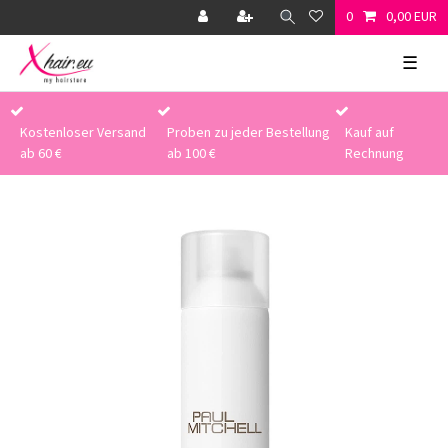
0
0,00 EUR
☰
Kostenloser Versand
Proben zu jeder Bestellung
Kauf auf
ab 60 €
ab 100 €
Rechnung