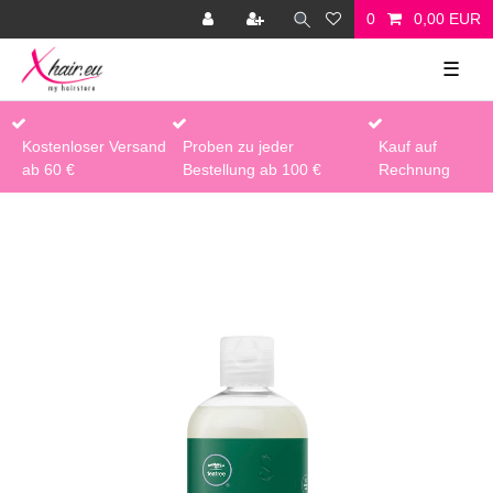
0
0,00 EUR
☰
Kostenloser Versand
Proben zu jeder
Kauf auf
ab 60 €
Bestellung ab 100 €
Rechnung