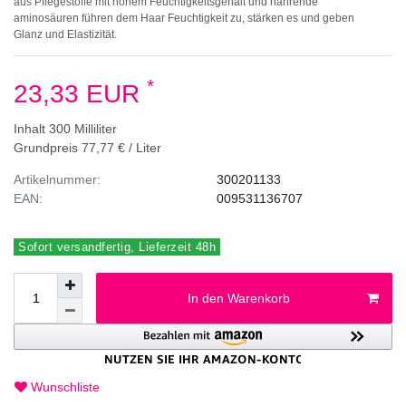
aus Pflegestoffe mit hohem Feuchtigkeitsgehalt und nährende
aminosäuren führen dem Haar Feuchtigkeit zu, stärken es und geben
Glanz und Elastizität.
*
23,33 EUR
Inhalt
300
Milliliter
Grundpreis
77,77 € / Liter
Artikelnummer:
300201133
EAN:
009531136707
Sofort versandfertig, Lieferzeit 48h
In den Warenkorb
Wunschliste