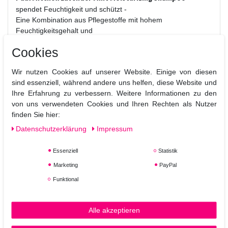
spendet Feuchtigkeit und schützt -
Eine Kombination aus Pflegestoffe mit hohem
Feuchtigkeitsgehalt und
nährende aminosäuren führen dem Haar Feuchtigkeit zu,
Cookies
stärken es
und geben Glanz und Elastizität.
Wir nutzen Cookies auf unserer Website. Einige von diesen
sind essenziell, während andere uns helfen, diese Website und
Reinigt sanft
-
Ihre Erfahrung zu verbessern. Weitere Informationen zu den
Die farbschonende Rezeptur sorgt für kräftigen,
von uns verwendeten Cookies und Ihren Rechten als Nutzer
reichhaltigen Schaum -
finden Sie hier:
ein Wellness-Erlebnis für das Haar.
Daten­schutz­erklärung
Impressum
Entspannt
-
Beruhigt die Sinne mit natürlichen Lavendel-, Pfefferminz-
Essenziell
Statistik
und Teebaum-Extrakten.
Marketing
PayPal
Funktional
Alle akzeptieren