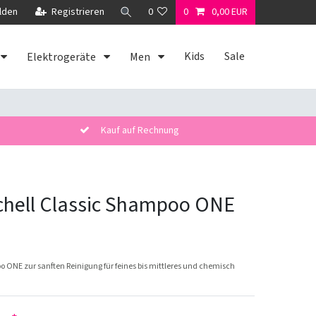
lden
Registrieren
0
0
0,00 EUR
Kids
Sale
Elektrogeräte
Men
Kauf auf Rechnung
chell Classic Shampoo ONE
o ONE zur sanften Reinigung für feines bis mittleres und chemisch