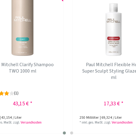
 Mitchell Clarify Shampoo
Paul Mitchell Flexible H
TWO 1000 ml
Super Sculpt Styling Glaz
ml
(1)
43,15 € *
17,33 € *
| 43,15 € / Liter
250
Milliliter
| 69,32 € / Liter
ges. MwSt.
zzgl.
Versandkosten
*
inkl. ges. MwSt.
zzgl.
Versandkosten