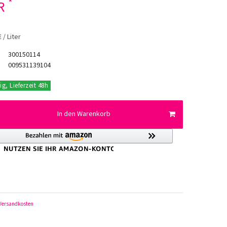
*
UR
 / Liter
300150114
009531139104
ig, Lieferzeit 48h
In den Warenkorb
Versandkosten