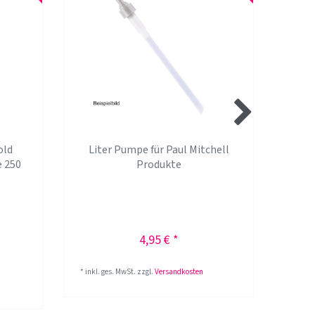
old
Liter Pumpe für Paul Mitchell
Aw
e 250
Produkte
No
4,95 € *
*
inkl. ges. MwSt.
zzgl.
Versandkosten
1000
M
*
inkl.