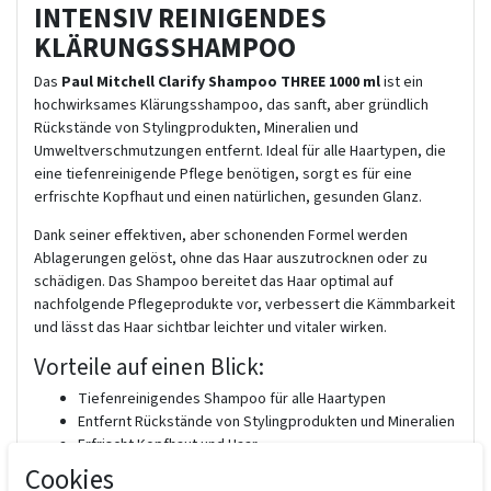
INTENSIV REINIGENDES
KLÄRUNGSSHAMPOO
Das
Paul Mitchell Clarify Shampoo THREE 1000 ml
ist ein
hochwirksames Klärungsshampoo, das sanft, aber gründlich
Rückstände von Stylingprodukten, Mineralien und
Umweltverschmutzungen entfernt. Ideal für alle Haartypen, die
eine tiefenreinigende Pflege benötigen, sorgt es für eine
erfrischte Kopfhaut und einen natürlichen, gesunden Glanz.
Dank seiner effektiven, aber schonenden Formel werden
Ablagerungen gelöst, ohne das Haar auszutrocknen oder zu
schädigen. Das Shampoo bereitet das Haar optimal auf
nachfolgende Pflegeprodukte vor, verbessert die Kämmbarkeit
und lässt das Haar sichtbar leichter und vitaler wirken.
Vorteile auf einen Blick:
Tiefenreinigendes Shampoo für alle Haartypen
Entfernt Rückstände von Stylingprodukten und Mineralien
Erfrischt Kopfhaut und Haar
Bereitet Haar optimal für Conditioner oder
Cookies
Pflegebehandlungen vor