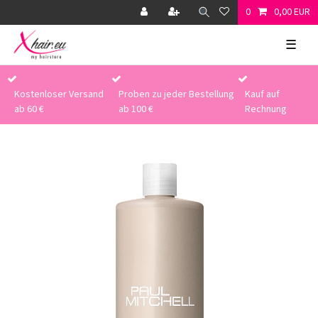
0
0,00 EUR
☰
Kostenloser Versand
Proben zu jeder Bestellung
Kauf auf
ab 60 €
ab 100 €
Rechnung