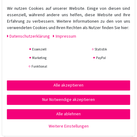
Sorgt für mehr Glanz, Leichtigkeit und Vitalität
Wir nutzen Cookies auf unserer Website. Einige von diesen sind
Ideal für regelmäßige Anwendung oder als Vorbereitung
essenziell, während andere uns helfen, diese Website und Ihre
auf intensive Pflege
Erfahrung zu verbessern. Weitere Informationen zu den von uns
verwendeten Cookies und Ihren Rechten als Nutzer finden Sie hier:
Anwendung:
Daten­schutz­erklärung
Impressum
Auf das nasse Haar auftragen, sanft einmassieren und gründlich
ausspülen. Bei starkem Aufbau von Rückständen kann die
Essenziell
Statistik
Anwendung wiederholt werden.
Marketing
PayPal
Für wen geeignet?
Funktional
Perfekt für alle, die ihr Haar gründlich reinigen möchten, ohne es
zu strapazieren – ideal vor Colorationen, Tiefenpflege oder
Styling.
Alle akzeptieren
Nur Notwendige akzeptieren
Alle ablehnen
Weitere Einstellungen