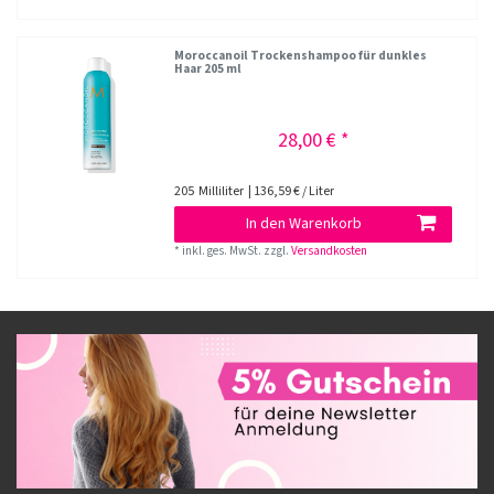
Moroccanoil Trockenshampoo für dunkles
Haar 205 ml
28,00 € *
205
Milliliter
| 136,59 € / Liter
In den Warenkorb
*
inkl. ges. MwSt.
zzgl.
Versandkosten