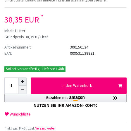
Chlorrückstände und Unreinheiten. Es ist für alle Haartypen geeignet.
*
38,35 EUR
Inhalt
1
Liter
Grundpreis
38,35 € / Liter
Artikelnummer:
300150134
EAN:
009531138831
Sofort versandfertig, Lieferzeit 48h
In den Warenkorb
Wunschliste
* inkl. ges. MwSt. zzgl.
Versandkosten