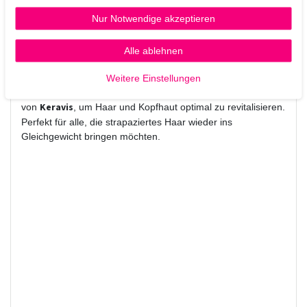
Die Ampulle öffnen, die Lotion gleichmäßig auf die Kopfhaut
Nur Notwendige akzeptieren
auftragen und sanft einmassieren. Nicht ausspülen. Für
beste Ergebnisse regelmäßig verwenden.
Alle ablehnen
Warum Paul Mitchell Tea Tree Hair Lotion?
Diese professionelle Pflege kombiniert die belebenden
Weitere Einstellungen
Tea Tree Oil
Eigenschaften von
mit der stärkenden Wirkung
Keravis
von
, um Haar und Kopfhaut optimal zu revitalisieren.
Perfekt für alle, die strapaziertes Haar wieder ins
Gleichgewicht bringen möchten.