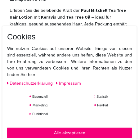
Paul Mitchell Tea Tree
Erleben Sie die belebende Kraft der
Hair Lotion
Keravis
Tea Tree Oil
mit
und
– ideal für
kräftiges, gesund aussehendes Haar. Jede Packung enthält
12 Ampullen à 6 ml
, die gezielt die Haarstruktur stärken und
Cookies
das Haar von der Wurzel bis in die Spitzen pflegen.
Produktvorteile:
Wir nutzen Cookies auf unserer Website. Einige von diesen
sind essenziell, während andere uns helfen, diese Website und
Stärkt die Haarstruktur:
Dank Keravis werden Haare
Ihre Erfahrung zu verbessern. Weitere Informationen zu den
widerstandsfähiger gegen Bruch.
von uns verwendeten Cookies und Ihren Rechten als Nutzer
Pflegt intensiv:
Das enthaltene Tea Tree Oil beruhigt
finden Sie hier:
die Kopfhaut und verleiht ein frisches, belebendes
Daten­schutz­erklärung
Impressum
Gefühl.
Leichte Anwendung:
Ampullenform für gezielte
Essenziell
Statistik
Portionierung, ideal für Zuhause oder den
Marketing
PayPal
Salongebrauch.
Für alle Haartypen geeignet:
Unterstützt gesundes
Funktional
Haarwachstum bei trockenem, strapaziertem oder
feinem Haar.
Alle akzeptieren
Anwendung: