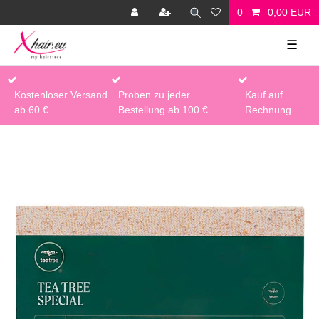
0
0,00 EUR
☰
Kostenloser Versand
Proben zu jeder
Kauf auf
ab 60 €
Bestellung ab 100 €
Rechnung