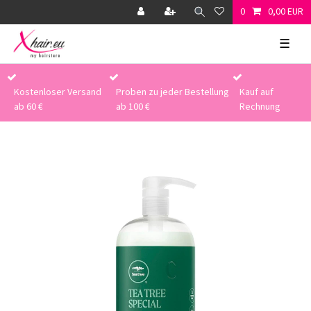
0
0,00 EUR
☰
Kostenloser Versand
Proben zu jeder Bestellung
Kauf auf
ab 60 €
ab 100 €
Rechnung