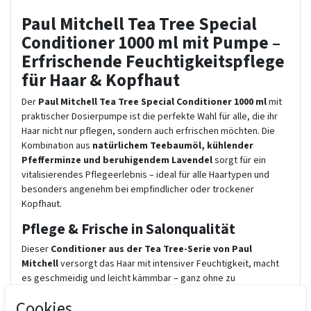
Paul Mitchell Tea Tree Special
Conditioner 1000 ml mit Pumpe –
Erfrischende Feuchtigkeitspflege
für Haar & Kopfhaut
Der
Paul Mitchell Tea Tree Special Conditioner 1000 ml
mit
praktischer Dosierpumpe ist die perfekte Wahl für alle, die ihr
Haar nicht nur pflegen, sondern auch erfrischen möchten. Die
Kombination aus
natürlichem Teebaumöl, kühlender
Pfefferminze und beruhigendem Lavendel
sorgt für ein
vitalisierendes Pflegeerlebnis – ideal für alle Haartypen und
besonders angenehm bei empfindlicher oder trockener
Kopfhaut.
Pflege & Frische in Salonqualität
Dieser
Conditioner aus der Tea Tree-Serie von Paul
Mitchell
versorgt das Haar mit intensiver Feuchtigkeit, macht
es geschmeidig und leicht kämmbar – ganz ohne zu
beschweren. Gleichzeitig belebt die aromatische Mischung aus
Cookies
ätherischen Ölen die Sinne und verleiht Haar und Kopfhaut ein