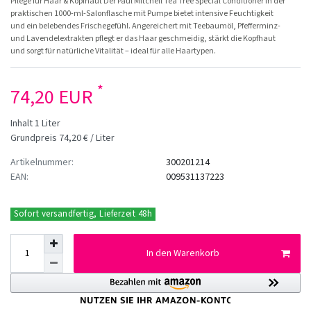
Pflege für Haar & Kopfhaut Der Paul Mitchell Tea Tree Special Conditioner in der
praktischen 1000-ml-Salonflasche mit Pumpe bietet intensive Feuchtigkeit
und ein belebendes Frischegefühl. Angereichert mit Teebaumöl, Pfefferminz-
und Lavendelextrakten pflegt er das Haar geschmeidig, stärkt die Kopfhaut
und sorgt für natürliche Vitalität – ideal für alle Haartypen.
*
74,20 EUR
Inhalt
1
Liter
Grundpreis
74,20 € / Liter
Artikelnummer:
300201214
EAN:
009531137223
Sofort versandfertig, Lieferzeit 48h
In den Warenkorb