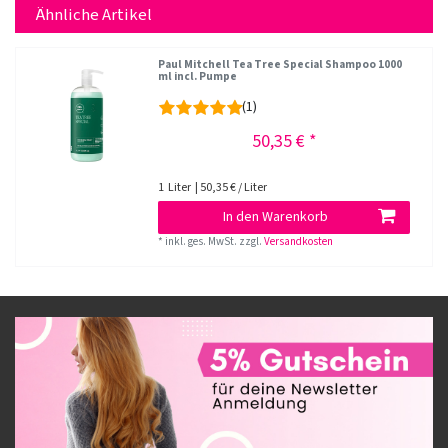
Ähnliche Artikel
Paul Mitchell Tea Tree Special Shampoo 1000
ml incl. Pumpe
(1)
50,35 € *
1
Liter
| 50,35 € / Liter
In den Warenkorb
*
inkl. ges. MwSt.
zzgl.
Versandkosten