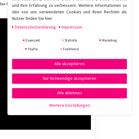
das Pulver zu entfernen, ohne die Locken zu
und Ihre Erfahrung zu verbessern. Weitere Informationen zu
den von uns verwendeten Cookies und Ihren Rechten als
Nutzer finden Sie hier:
Daten­schutz­erklärung
Impressum
Essenziell
Statistik
Marketing
PayPal
Funktional
Alle akzeptieren
Nur Notwendige akzeptieren
Alle ablehnen
Weitere Einstellungen