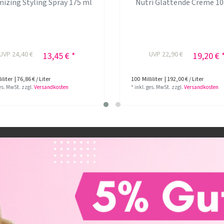
izing Styling Spray 175 ml
Nutri Glättende Creme 10
UVP 24,40 €
UVP 22,90 €
13,45 € *
19,20 € 
iliter
| 76,86 € / Liter
100
Milliliter
| 192,00 € / Liter
ges. MwSt.
zzgl.
Versandkosten
*
inkl. ges. MwSt.
zzgl.
Versandkosten