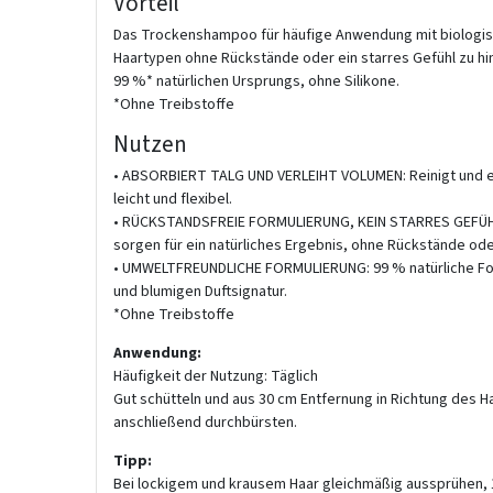
Vorteil
Das Trockenshampoo für häufige Anwendung mit biologische
Haartypen ohne Rückstände oder ein starres Gefühl zu hi
99 %* natürlichen Ursprungs, ohne Silikone.
*Ohne Treibstoffe
Nutzen
• ABSORBIERT TALG UND VERLEIHT VOLUMEN: Reinigt und erf
leicht und flexibel.
• RÜCKSTANDSFREIE FORMULIERUNG, KEIN STARRES GEFÜHL
sorgen für ein natürliches Ergebnis, ohne Rückstände oder
• UMWELTFREUNDLICHE FORMULIERUNG: 99 % natürliche Form
und blumigen Duftsignatur.
*Ohne Treibstoffe
Anwendung:
Häufigkeit der Nutzung: Täglich
Gut schütteln und aus 30 cm Entfernung in Richtung des H
anschließend durchbürsten.
Tipp:
Bei lockigem und krausem Haar gleichmäßig aussprühen, 