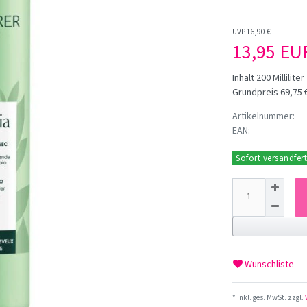
UVP 16,90 €
13,95 E
Inhalt
200
Milliliter
Grundpreis
69,75 €
Artikelnummer:
EAN:
Sofort versandfert
Wunschliste
* inkl. ges. MwSt. zzgl.