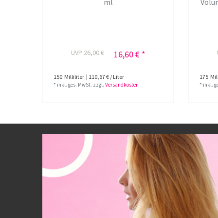
ml
Volum
UVP 26,00 €
16,60 € *
150
Milliliter
| 110,67 € / Liter
175
Mill
*
inkl. ges. MwSt.
zzgl.
Versandkosten
*
inkl. 