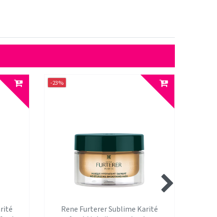
-23%
-18%
rité
Rene Furterer Sublime Karité