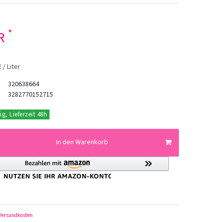
*
UR
 / Liter
320638664
3282770152715
ig, Lieferzeit 48h
In den Warenkorb
Versandkosten