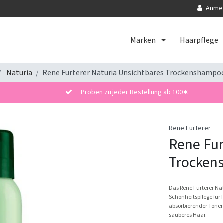
Anme
Marken
Haarpflege
Naturia
Rene Furterer Naturia Unsichtbares Trockenshampo
Proben zu jeder Bestellung ab 100 €
Rene Furterer
Rene Fur
Trocken
Das Rene Furterer Na
Schönheitspflege für
absorbierender Tonerd
sauberes Haar.