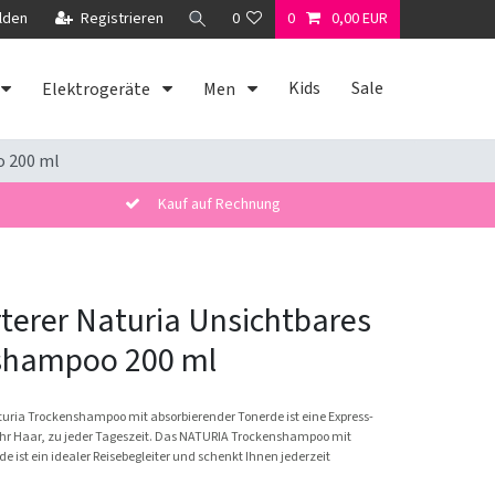
lden
Registrieren
0
0
0,00 EUR
Kids
Sale
Elektrogeräte
Men
o 200 ml
Kauf auf Rechnung
terer Naturia Unsichtbares
shampoo 200 ml
turia Trockenshampoo mit absorbierender Tonerde ist eine Express-
 Ihr Haar, zu jeder Tageszeit. Das NATURIA Trockenshampoo mit
e ist ein idealer Reisebegleiter und schenkt Ihnen jederzeit