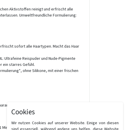
n Aktivstoffen reinigt und erfrischt alle
nterlassen. Umweltfreundliche Formulierung:
rischt sofort alle Haartypen. Macht das Haar
: Ultrafeine Reispuder und Nude-Pigmente
 ein starres Gefühl.
ulierung*, ohne Silikone, mit einer frischen
aaransatz sprühen. 1 Minute einwirken lassen,
Cookies
Wir nutzen Cookies auf unserer Website. Einige von diesen
1 Minute einwirken lassen, dann einmassieren
sind essenziell, während andere uns helfen, diese Website