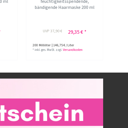
0 ml
feuchtigkeitsspendende,
Vol
bändigende Haarmaske 200 ml
UVP 37,90 €
*
29,35 € *
200
Milliliter
| 146,75 € / Liter
200
Mil
*
inkl. ges. MwSt.
zzgl.
Versandkosten
*
inkl.