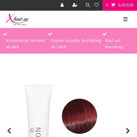
0
0,00 EUR
☰
Kostenloser Versand
Proben zu jeder Bestellung
Kauf auf
ab 60 €
ab 100 €
Rechnung