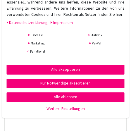
Das
Sassoon Cremagel
ist eine permanente Haarfarbe, die für
essenziell, während andere uns helfen, diese Website und Ihre
ein changierendes Farbergebnis mit Glanz dank des
Erfahrung zu verbessern. Weitere Informationen zu den von uns
Intelliprotec Pflegesystems sorgt. Die Cremagele sind
verwendeten Cookies und Ihren Rechten als Nutzer finden Sie hier:
untereinander und mit den Intensitones mischbar.
Daten­schutz­erklärung
Impressum
Anwendung:
Essenziell
Statistik
Cremagels werden 1:1 mit Sassoon Colour Developer gemischt.
Als Toner auf gebleichtem Haar 3 %
Marketing
PayPal
dunkler/Ton in Ton/
Funktional
1 Tonstufe heller 6 %
2 Tonstufen heller 9 %
3 Tonstufen heller 12 %
Alle akzeptieren
Die Einwirkzeit beträgt 30-45 Minuten.
Es wird empfohlen die Farbe ohne Wärme einwirken zu lassen.
Nur Notwendige akzeptieren
Alle ablehnen
Weitere Einstellungen