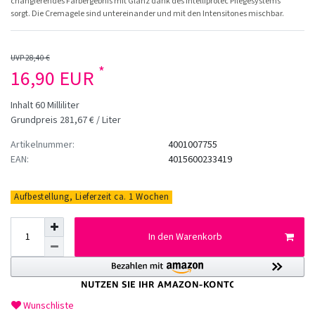
changierendes Farbergebnis mit Glanz dank des Intelliprotec Pflegesystems
sorgt. Die Cremagele sind untereinander und mit den Intensitones mischbar.
UVP 28,40 €
*
16,90 EUR
Inhalt
60
Milliliter
Grundpreis
281,67 € / Liter
Artikelnummer:
4001007755
EAN:
4015600233419
Aufbestellung, Lieferzeit ca. 1 Wochen
In den Warenkorb
Wunschliste