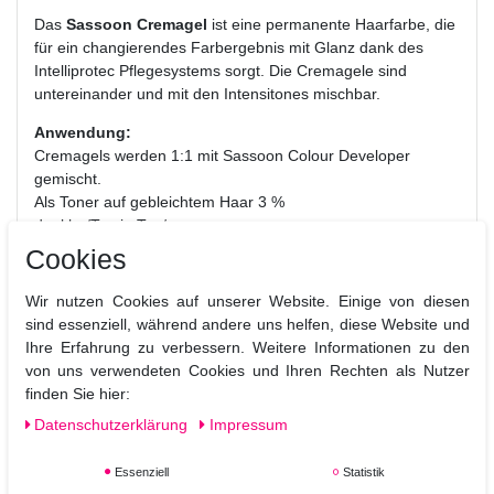
Das
Sassoon Cremagel
ist eine permanente Haarfarbe, die
für ein changierendes Farbergebnis mit Glanz dank des
Intelliprotec Pflegesystems sorgt. Die Cremagele sind
untereinander und mit den Intensitones mischbar.
Anwendung:
Cremagels werden 1:1 mit Sassoon Colour Developer
gemischt.
Als Toner auf gebleichtem Haar 3 %
dunkler/Ton in Ton/
1 Tonstufe heller 6 %
Cookies
2 Tonstufen heller 9 %
3 Tonstufen heller 12 %
Wir nutzen Cookies auf unserer Website. Einige von diesen
sind essenziell, während andere uns helfen, diese Website und
Die Einwirkzeit beträgt 30-45 Minuten.
Ihre Erfahrung zu verbessern. Weitere Informationen zu den
Es wird empfohlen die Farbe ohne Wärme einwirken zu
von uns verwendeten Cookies und Ihren Rechten als Nutzer
lassen.
finden Sie hier:
Daten­schutz­erklärung
Impressum
Essenziell
Statistik