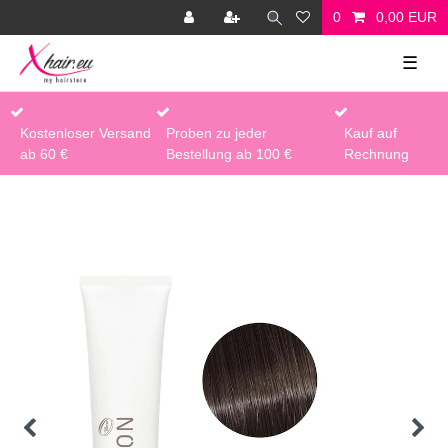
0
0,00 EUR
☰
Kostenloser Versand
Proben zu jeder
Kauf auf
ab 60 €
Bestellung ab 100 €
Rechnung