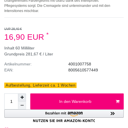
changierendes Farbergebnis mit Glanz dank des Intelliprotec
Pflegesystems sorgt. Die Cremagele sind untereinander und mit den
Intensitones mischbar.
UVP 28,40 €
*
16,90 EUR
Inhalt
60
Milliliter
Grundpreis
281,67 € / Liter
Artikelnummer:
4001007758
EAN:
8005610577449
Aufbestellung, Lieferzeit ca. 1 Wochen
In den Warenkorb