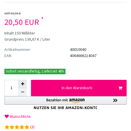
UVP 33,95 €
*
20,50 EUR
Inhalt
150
Milliliter
Grundpreis
136,67 € / Liter
Artikelnummer:
40010040
EAN:
4064666214047
Sofort versandfertig, Lieferzeit 48h
In den Warenkorb
Wunschliste
(3)