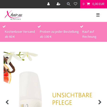
0
0,00 EUR
☰
Kostenloser Versand
Proben zu jeder Bestellung
Kauf auf
ab 60 €
ab 100 €
Rechnung