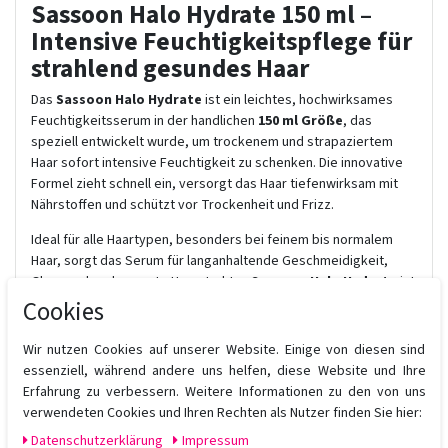
Sassoon Halo Hydrate 150 ml –
Intensive Feuchtigkeitspflege für
strahlend gesundes Haar
Das
Sassoon Halo Hydrate
ist ein leichtes, hochwirksames
Feuchtigkeitsserum in der handlichen
150 ml Größe
, das
speziell entwickelt wurde, um trockenem und strapaziertem
Haar sofort intensive Feuchtigkeit zu schenken. Die innovative
Formel zieht schnell ein, versorgt das Haar tiefenwirksam mit
Nährstoffen und schützt vor Trockenheit und Frizz.
Ideal für alle Haartypen, besonders bei feinem bis normalem
Haar, sorgt das Serum für langanhaltende Geschmeidigkeit,
Glanz und verbesserte Haarstruktur.
Sassoon Halo Hydrate
ist
die perfekte Pflege, um dein Haar gesund, vital und elastisch zu
Cookies
erhalten – für ein sichtbar strahlendes Finish.
Wir nutzen Cookies auf unserer Website. Einige von diesen sind
Vorteile von Sassoon Halo Hydrate:
essenziell, während andere uns helfen, diese Website und Ihre
Intensive Feuchtigkeitsversorgung ohne zu beschweren
Erfahrung zu verbessern. Weitere Informationen zu den von uns
Schützt vor Trockenheit und Frizz
verwendeten Cookies und Ihren Rechten als Nutzer finden Sie hier:
Verbessert die Haarstruktur und verleiht Glanz
Daten­schutz­erklärung
Impressum