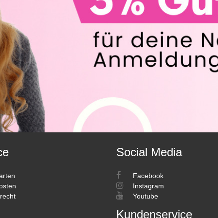
ce
Social Media
arten
Facebook
osten
Instagram
recht
Youtube
Kundenservice