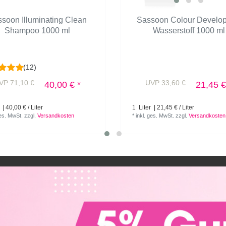
soon Illuminating Clean
Sassoon Colour Develo
Shampoo 1000 ml
Wasserstoff 1000 ml
(12)
VP 71,10 €
UVP 33,60 €
40,00 € *
21,45 €
| 40,00 € / Liter
1
Liter
| 21,45 € / Liter
ges. MwSt.
zzgl.
Versandkosten
*
inkl. ges. MwSt.
zzgl.
Versandkosten