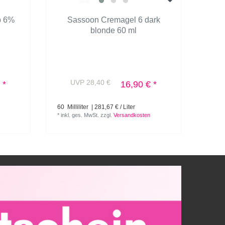
p 6%
Sassoon Cremagel 6 dark
Sas
blonde 60 ml
UVP 28,40 €
U
 *
16,90 € *
60
Milliliter
| 281,67 € / Liter
500
Mi
*
inkl. ges. MwSt.
zzgl.
Versandkosten
*
inkl.