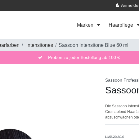
Anmelde
Marken
Haarpflege
arfarben
Intensitones
Sassoon Intensitone Blue 60 ml
Proben zu jeder Bestellung ab 100 €
Sassoon Profess
Sassoon
Die Sassoon Intens
Cremablond Haarfar
abzuschwächen oder
UVP 29,80 €