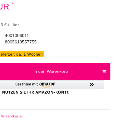
*
EUR
3 € / Liter
4001006011
8005610557755
ieferzeit ca. 1 Wochen
In den Warenkorb
Versandkosten