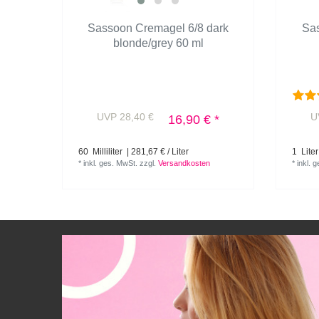
Sassoon Cremagel 6/8 dark
Sas
blonde/grey 60 ml
UVP 28,40 €
U
16,90 € *
60
Milliliter
| 281,67 € / Liter
1
Liter
*
inkl. ges. MwSt.
zzgl.
Versandkosten
*
inkl. 