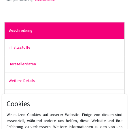
Beschreibung
Inhaltsstoffe
Herstellerdaten
Weitere Details
Produktbewertung
Cookies
Wir nutzen Cookies auf unserer Website. Einige von diesen sind
Die
Sassoon
Intensitones
Haarfarbe können mit der Cremagel
essenziell, während andere uns helfen, diese Website und Ihre
und Cremablond Haarfarbe gemischt werden, um das Ergebnis
Erfahrung zu verbessern. Weitere Informationen zu den von uns