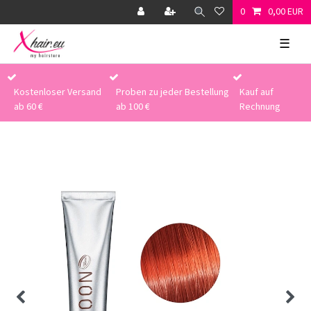
0
0,00 EUR
☰
Kostenloser Versand
Proben zu jeder Bestellung
Kauf auf
ab 60 €
ab 100 €
Rechnung