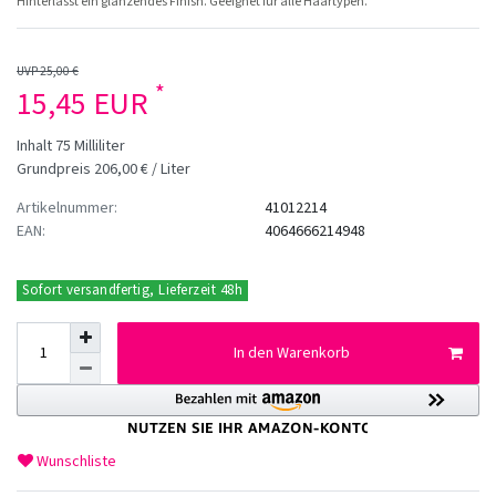
Hinterlässt ein glänzendes Finish. Geeignet für alle Haartypen.
UVP 25,00 €
*
15,45 EUR
Inhalt
75
Milliliter
Grundpreis
206,00 € / Liter
Artikelnummer:
41012214
EAN:
4064666214948
Sofort versandfertig, Lieferzeit 48h
In den Warenkorb
Wunschliste