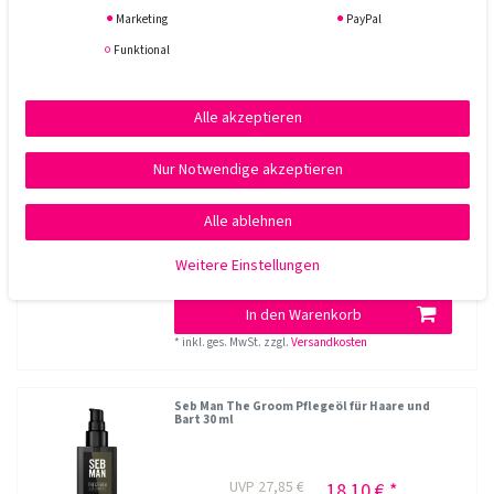
Marketing
PayPal
Funktional
Ähnliche Artikel
Alle akzeptieren
Seb Man The Hero Remodellierbares Gel 75 ml
Nur Notwendige akzeptieren
Alle ablehnen
UVP 33,10 €
19,90 € *
Weitere Einstellungen
75
Milliliter
| 265,33 € / Liter
In den Warenkorb
*
inkl. ges. MwSt.
zzgl.
Versandkosten
Seb Man The Groom Pflegeöl für Haare und
Bart 30 ml
UVP 27,85 €
18,10 € *