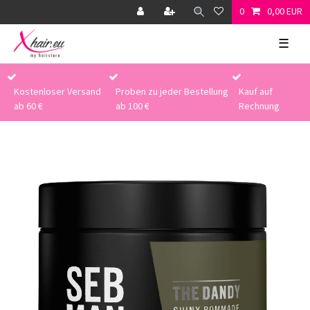
0
0,00 EUR
☰
Kostenloser Versand
Proben zu jeder Bestellung
Kauf auf
ab 60 €
ab 100 €
Rechnung