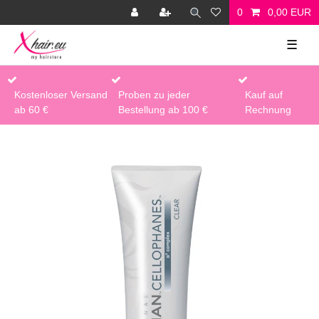
0
0,00 EUR
☰
Kostenloser Versand
Proben zu jeder
Kauf auf
ab 60 €
Bestellung ab 100 €
Rechnung