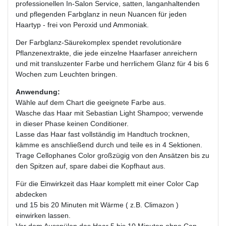
professionellen In-Salon Service, satten, langanhaltenden
und pflegenden Farbglanz in neun Nuancen für jeden
Haartyp - frei von Peroxid und Ammoniak.
Der Farbglanz-Säurekomplex spendet revolutionäre
Pflanzenextrakte, die jede einzelne Haarfaser anreichern
und mit transluzenter Farbe und herrlichem Glanz für 4 bis 6
Wochen zum Leuchten bringen.
Anwendung:
Wähle auf dem Chart die geeignete Farbe aus.
Wasche das Haar mit Sebastian Light Shampoo; verwende
in dieser Phase keinen Conditioner.
Lasse das Haar fast vollständig im Handtuch trocknen,
kämme es anschließend durch und teile es in 4 Sektionen.
Trage Cellophanes Color großzügig von den Ansätzen bis zu
den Spitzen auf, spare dabei die Kopfhaut aus.
Für die Einwirkzeit das Haar komplett mit einer Color Cap
abdecken
und 15 bis 20 Minuten mit Wärme ( z.B. Climazon )
einwirken lassen.
Vor dem Ausspülen das Haar 5 bis 10 Minuten ohne Cap