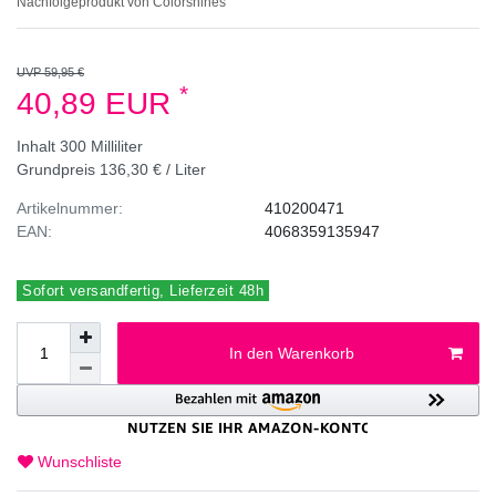
Nachfolgeprodukt von Colorshines
UVP 59,95 €
*
40,89 EUR
Inhalt
300
Milliliter
Grundpreis
136,30 € / Liter
Artikelnummer:
410200471
EAN:
4068359135947
Sofort versandfertig, Lieferzeit 48h
In den Warenkorb
Wunschliste