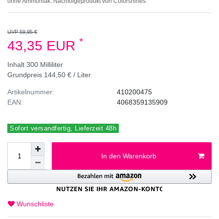
ohne Ammoniak. Nachfolgeprodukt von Colorshines.
UVP 59,95 €
*
43,35 EUR
Inhalt
300
Milliliter
Grundpreis
144,50 € / Liter
Artikelnummer:
410200475
EAN:
4068359135909
Sofort versandfertig, Lieferzeit 48h
In den Warenkorb
Wunschliste