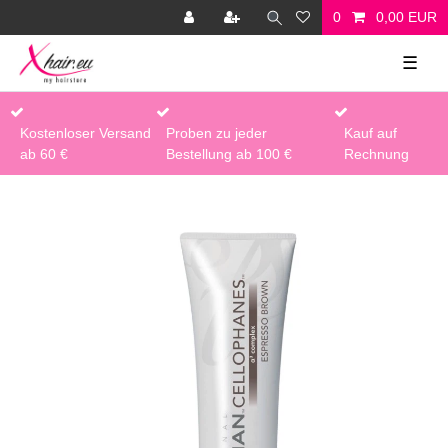
0
0,00 EUR
☰
Kostenloser Versand
Proben zu jeder
Kauf auf
ab 60 €
Bestellung ab 100 €
Rechnung