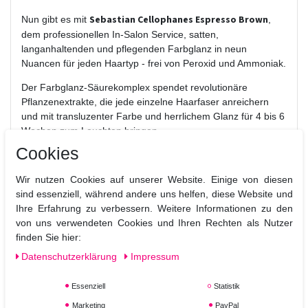
Sebastian Cellophanes Espresso Brown
Nun gibt es mit
,
dem professionellen In-Salon Service, satten,
langanhaltenden und pflegenden Farbglanz in neun
Nuancen für jeden Haartyp - frei von Peroxid und Ammoniak.
Der Farbglanz-Säurekomplex spendet revolutionäre
Pflanzenextrakte, die jede einzelne Haarfaser anreichern
und mit transluzenter Farbe und herrlichem Glanz für 4 bis 6
Wochen zum Leuchten bringen.
Cookies
Anwendung:
Wähle auf dem Chart die geeignete Farbe aus.
Wir nutzen Cookies auf unserer Website. Einige von diesen
Wasche das Haar mit Sebastian Light Shampoo; verwende
sind essenziell, während andere uns helfen, diese Website und
in dieser Phase keinen Conditioner.
Ihre Erfahrung zu verbessern. Weitere Informationen zu den
Lasse das Haar fast vollständig im Handtuch trocknen,
von uns verwendeten Cookies und Ihren Rechten als Nutzer
kämme es anschließend durch und teile es in 4 Sektionen.
finden Sie hier:
Trage Cellophanes Color großzügig von den Ansätzen bis zu
Daten­schutz­erklärung
Impressum
den Spitzen auf, spare dabei die Kopfhaut aus.
Für die Einwirkzeit das Haar komplett mit einer Color Cap
Essenziell
Statistik
abdecken
Marketing
PayPal