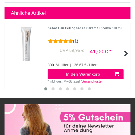
Ähnliche Artikel
Sebastian Cellophanes Caramel Brown 300 ml
(1)
UVP 59,95 €
41,00 € *
300
Milliliter
| 136,67 € / Liter
In den Warenkorb
*
inkl. ges. MwSt.
zzgl.
Versandkosten