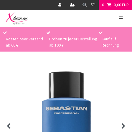
0
0,00 EUR
☰
Kostenloser Versand
Proben zu jeder Bestellung
Kauf auf
ab 60 €
ab 100 €
Rechnung