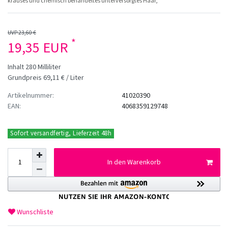
krauses und chemisch behandeltes unterversorgtes Haar,
UVP 23,60 €
*
19,35 EUR
Inhalt
280
Milliliter
Grundpreis
69,11 € / Liter
Artikelnummer:
41020390
EAN:
4068359129748
Sofort versandfertig, Lieferzeit 48h
In den Warenkorb
Wunschliste