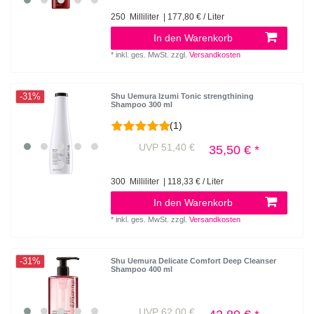
250
Milliliter
| 177,80 € / Liter
In den Warenkorb
*
inkl. ges. MwSt.
zzgl.
Versandkosten
-31%
Shu Uemura Izumi Tonic strengthining
Shampoo 300 ml
(1)
UVP 51,40 €
35,50 € *
300
Milliliter
| 118,33 € / Liter
In den Warenkorb
*
inkl. ges. MwSt.
zzgl.
Versandkosten
-31%
Shu Uemura Delicate Comfort Deep Cleanser
Shampoo 400 ml
UVP 62,00 €