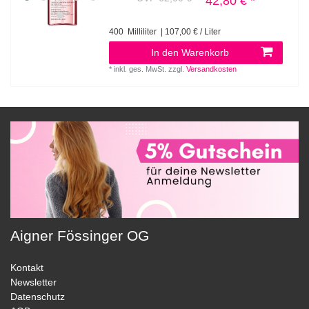
42,80 € *
400
Milliliter
| 107,00 € / Liter
In den Warenkorb
*
inkl. ges. MwSt.
zzgl.
Versandkosten
Aigner Fössinger OG
Kontakt
Newsletter
Datenschutz