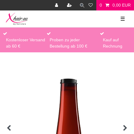
0
0,00 EUR
☰
Kostenloser Versand
Proben zu jeder
Kauf auf
ab 60 €
Bestellung ab 100 €
Rechnung