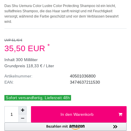
Das Shu Uemura Color Lustre Color Protecting Shampoo ist ein leicht,
sulfatfreies Shampoo, die das Haar sanft reinigt und mit Feuchtigkeit
versorgt, während die Farbe geschützt und vor dem Verblassen bewahrt
wird.
UVP 51,40 €
*
35,50 EUR
Inhalt
300
Milliliter
Grundpreis
118,33 € / Liter
Artikelnummer:
40501036800
EAN:
3474637211530
Sofort versandfertig, Lieferzeit 48h
In den Warenkorb