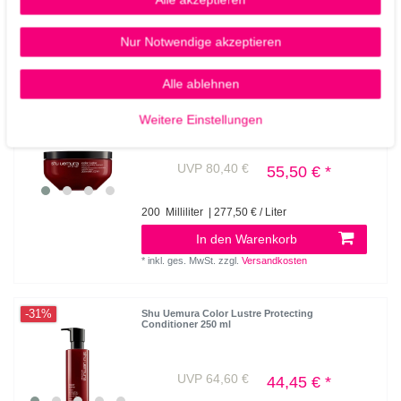
Nur Notwendige akzeptieren
Ähnliche Artikel
Alle ablehnen
-31%
Shu Uemura Color Lustre color Protecting
Treatment 200 ml
Weitere Einstellungen
UVP 80,40 €
55,50 € *
200
Milliliter
| 277,50 € / Liter
In den Warenkorb
*
inkl. ges. MwSt.
zzgl.
Versandkosten
-31%
Shu Uemura Color Lustre Protecting
Conditioner 250 ml
UVP 64,60 €
44,45 € *